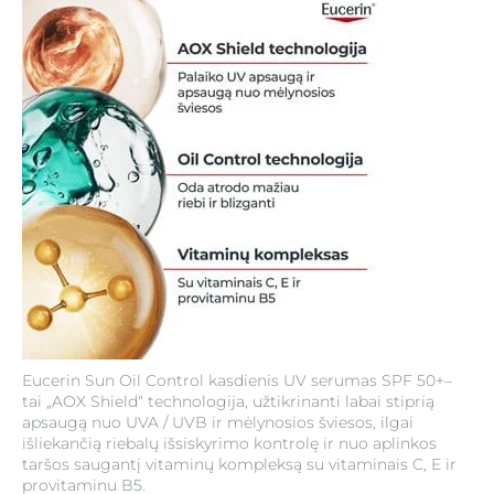
Eucerin Sun Oil Control kasdienis UV serumas SPF 50+–
tai „AOX Shield“ technologija, užtikrinanti labai stiprią
apsaugą nuo UVA / UVB ir mėlynosios šviesos, ilgai
išliekančią riebalų išsiskyrimo kontrolę ir nuo aplinkos
taršos saugantį vitaminų kompleksą su vitaminais C, E ir
provitaminu B5.