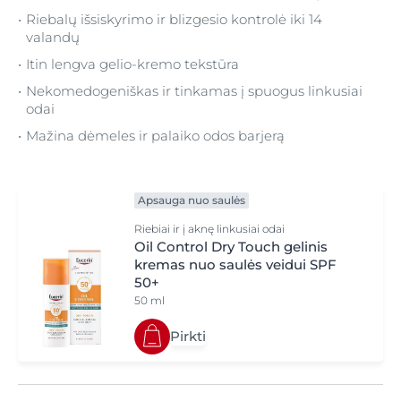
Riebalų išsiskyrimo ir blizgesio kontrolė iki 14
valandų
Itin lengva gelio-kremo tekstūra
Nekomedogeniškas ir tinkamas į spuogus linkusiai
odai
Mažina dėmeles ir palaiko odos barjerą
Apsauga nuo saulės
Riebiai ir į aknę linkusiai odai
Oil Control Dry Touch gelinis
kremas nuo saulės veidui SPF
50+
50 ml
Pirkti