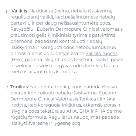
Valiklis
: Naudokite švelnų, riebalų išsiskyrimą
reguliuojantį valiklį, kad pašalintumėte riebalų
perteklių ir per daug neišsausintumėte odos.
Pavyzdžiui,
Eucerin Dermopure Clinical valomasis
prausimosi gelis
klinikiniais tyrimais patvirtinta
priemonė, padedanti kontroliuoti riebalų
išsiskyrimą ir koreguoti odos netobulumus nuo
pirmos dienos. Jo sudėtyje esanti
Salicilo rūgštis
(BHA) padeda išlyginti odos tekstūrą, išvalyti poras
ir švelniai nušveisti negyvas odos ląsteles, tuo pat
metu išlaikant odos komfortą.
Tonikas:
Naudokite toniką, kuris padeda išvalyti
poras ir kontroliuoti riebalų išsiskyrimą.
Eucerin
Dermopure Clinical Valomasis Tonikas
kliniškai
įrodyta, kad koreguoja inkštirus, atkemša poras ir
išlygina odos tekstūrą su
AHA
,
BHA
ir PHA dermo
rūgščių formule. Reguliarus naudojimas padeda
išlaikyti švaresnę ir lygesnę odą.