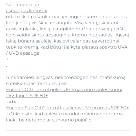
Net ir riebiai ar
į spuogus linkusiai
odai reikia pakankamai apsauginio kremo nuo saulės,
kad ji būtų visiškai apsaugota. Visą veidą, įskaitant
ausis ir plaukų liniją, patepkite maždaug dviejų pirštų
ilgio veidui skirtu apsauginiu kremu nuo saulės. Ilgesnį
laiką būnant saulėje, kas dvi valandas pakartotinai
tepkite kremą, kad būtų išlaikyta plataus spektro UVA
/ UVB apsauga
7
.
Rinkdamiesi lengvas, nekomedogenines, matiškumą
suteikiančias formules, pvz.
Eucerin Oil Control gelinis kremas nuo saulės kūnui
Dry Touch SPF 50+
arba
Eucerin Sun Oil Control kasdienis UV serumas SPF 50+
užtikrinsite, kad galėsite naudoti rekomenduojamą
kiekį, be riebumo ar sunkumo pojūčio.