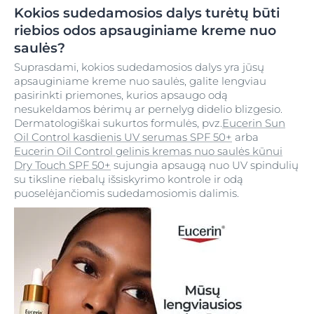
Kokios sudedamosios dalys turėtų būti
riebios odos apsauginiame kreme nuo
saulės?
Suprasdami, kokios sudedamosios dalys yra jūsų
apsauginiame kreme nuo saulės, galite lengviau
pasirinkti priemones, kurios apsaugo odą
nesukeldamos bėrimų ar pernelyg didelio blizgesio.
Dermatologiškai sukurtos formulės, pvz.
Eucerin Sun
Oil Control kasdienis UV serumas SPF 50+
arba
Eucerin Oil Control gelinis kremas nuo saulės kūnui
Dry Touch SPF 50+
sujungia apsaugą nuo UV spindulių
su tiksline riebalų išsiskyrimo kontrole ir odą
puoselėjančiomis sudedamosiomis dalimis.