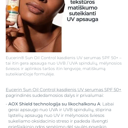
Eucerin® Sun Oil Control kasdienis UV serumas SPF 50+ –
tai itin gera apsauga nuo UVB / UVA spindulių, mėlynosios
šviesos ir aplinkos taršos itin lengvoje, matiškumą
suteikiančioje formulėje.
Eucerin Sun Oil Control kasdienis UV serumas SPF 50+
pagrindinės sudedamosios dalys ir privalumai:
AOX Shield technologija su likochalkonu A
: Labai
gerai apsaugo nuo UVA ir UVB spindulių, stiprina
ląstelių apsaugą nuo UV ir mėlynosios šviesos
sukeliamo oksidacinio streso ir padeda išvengti
priešlaikinio odos senėjimo dėl saulės poveikio.