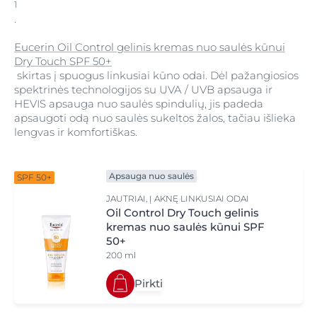
1
.
Eucerin Oil Control gelinis kremas nuo saulės kūnui
Dry Touch SPF 50+
skirtas į spuogus linkusiai kūno odai. Dėl pažangiosios
spektrinės technologijos su UVA / UVB apsauga ir
HEVIS apsauga nuo saulės spindulių, jis padeda
apsaugoti odą nuo saulės sukeltos žalos, tačiau išlieka
lengvas ir komfortiškas.
Apsauga nuo saulės
SPF 50+
JAUTRIAI, Į AKNĘ LINKUSIAI ODAI
Oil Control Dry Touch gelinis
kremas nuo saulės kūnui SPF
50+
200 ml
Pirkti