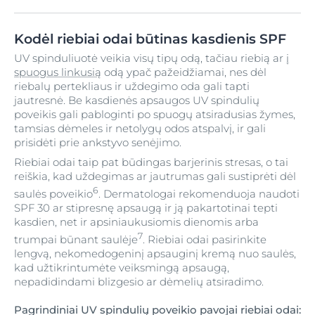
Kodėl riebiai odai būtinas kasdienis SPF
UV spinduliuotė veikia visų tipų odą, tačiau riebią ar
į
spuogus linkusią
odą ypač pažeidžiamai, nes dėl
riebalų pertekliaus ir uždegimo oda gali tapti
jautresnė. Be kasdienės apsaugos UV spindulių
poveikis gali pabloginti po spuogų atsiradusias žymes,
tamsias dėmeles ir netolygų odos atspalvį, ir gali
prisidėti prie ankstyvo senėjimo.
Riebiai odai taip pat būdingas barjerinis stresas, o tai
reiškia, kad uždegimas ar jautrumas gali sustiprėti dėl
6
saulės poveikio
. Dermatologai rekomenduoja naudoti
SPF 30 ar stipresnę apsaugą ir ją pakartotinai tepti
kasdien, net ir apsiniaukusiomis dienomis arba
7
trumpai būnant saulėje
. Riebiai odai pasirinkite
lengvą, nekomedogeninį apsauginį kremą nuo saulės,
kad užtikrintumėte veiksmingą apsaugą,
nepadidindami blizgesio ar dėmelių atsiradimo.
Pagrindiniai UV spindulių poveikio pavojai riebiai odai: