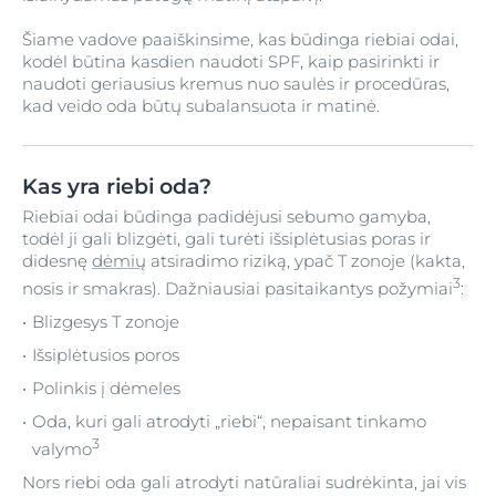
Šiame vadove paaiškinsime, kas būdinga riebiai odai,
kodėl būtina kasdien naudoti SPF, kaip pasirinkti ir
naudoti geriausius kremus nuo saulės ir procedūras,
kad veido oda būtų subalansuota ir matinė.
Kas yra riebi oda?
Riebiai odai būdinga padidėjusi sebumo gamyba,
todėl ji gali blizgėti, gali turėti išsiplėtusias poras ir
didesnę
dėmių
atsiradimo riziką, ypač T zonoje (kakta,
3
nosis ir smakras). Dažniausiai pasitaikantys požymiai
:
Blizgesys T zonoje
Išsiplėtusios poros
Polinkis į dėmeles
Oda, kuri gali atrodyti „riebi“, nepaisant tinkamo
3
valymo
Nors riebi oda gali atrodyti natūraliai sudrėkinta, jai vis