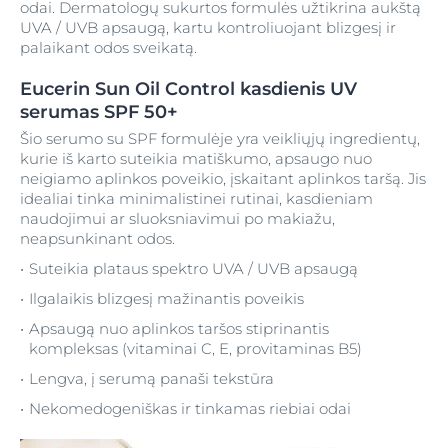
odai. Dermatologų sukurtos formulės užtikrina aukštą
UVA / UVB apsaugą, kartu kontroliuojant blizgesį ir
palaikant odos sveikatą.
Eucerin Sun Oil Control kasdienis UV
serumas SPF 50+
Šio serumo su SPF formulėje yra veikliųjų ingredientų,
kurie iš karto suteikia matiškumo, apsaugo nuo
neigiamo aplinkos poveikio, įskaitant aplinkos taršą. Jis
idealiai tinka minimalistinei rutinai, kasdieniam
naudojimui ar sluoksniavimui po makiažu,
neapsunkinant odos.
Suteikia plataus spektro UVA / UVB apsaugą
Ilgalaikis blizgesį mažinantis poveikis
Apsaugą nuo aplinkos taršos stiprinantis
kompleksas (vitaminai C, E, provitaminas B5)
Lengva, į serumą panaši tekstūra
Nekomedogeniškas ir tinkamas riebiai odai