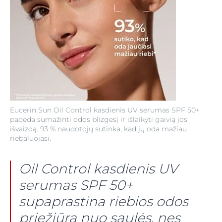
Eucerin Sun Oil Control kasdienis UV serumas SPF 50+
padeda sumažinti odos blizgesį ir išlaikyti gaivią jos
išvaizdą. 93 % naudotojų sutinka, kad jų oda mažiau
riebaluojasi.
Oil Control kasdienis UV
serumas SPF 50+
supaprastina riebios odos
priežiūrą nuo saulės, nes