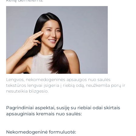
Lengvos, nekomedogeninės apsaugos nuo saulės
tekstūros lengvai įsigeria į riebią odą, neužkemša porų ir
nesuteikia blizgesio.
Pagrindiniai aspektai, susiję su riebiai odai skirtais
apsauginiais kremais nuo saulės:
Nekomedogeninė formuluotė: