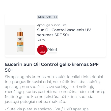
Mišri oda
+3
Apsauga nuo saulės
Sun Oil Control kasdienis UV
serumas SPF 50+
30 ml
Pirkti
Eucerin Sun Oil Control gelis-kremas SPF
50+
Šis apsauginis kremas nuo saulės idealiai tinka riebiai
ir į spuogus linkusiai odai, nes užtikrina labai aukštą
apsaugą nuo saulės ir savo sudėtyje turi veikliųjų
medžiagų, kurios pastebimai sumažina odos riebumą.
Matinė gelinė kremo tekstūra užtikrina, kad oda
jaustųsi patogiai net po makiažu.
Suteikia plataus spektro UVA / UVB apsaugą