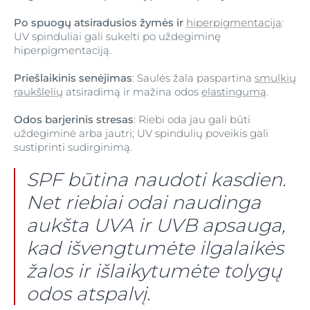
Po spuogų atsiradusios žymės ir
hiperpigmentacija
:
UV spinduliai gali sukelti po uždegiminę
hiperpigmentaciją.
Priešlaikinis senėjimas
: Saulės žala paspartina
smulkių
raukšlelių
atsiradimą ir mažina odos
elastingumą
.
Odos barjerinis stresas
: Riebi oda jau gali būti
uždegiminė arba jautri; UV spindulių poveikis gali
sustiprinti sudirginimą.
SPF būtina naudoti kasdien.
Net riebiai odai naudinga
aukšta UVA ir UVB apsauga,
kad išvengtumėte ilgalaikės
žalos ir išlaikytumėte tolygų
odos atspalvį.