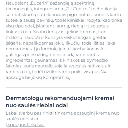
Naudojant „Eucerin“ pažangiąją spektrinę
technologiją, integruojama „Oil Control“ technologija
su matiškumą suteikiančiais pigmentais, kurie iš karto
suteikia sausą paviršių, todėl kliniškai įrodyta, kad tinka
visų tipų odai, įskaitant jautrią, riebią ir į spuogus
linkusią odą. Šis itin lengvas gelinis kremas, kurį
malonu naudoti ir kuris yra veiksmingas, greitai
įsigeria, nepalikdamas jokių likučių, todėl išties lieka
nematomas. Į jo formulę įeina likochalkonas A –
galingas priešuždegiminis ir odą raminantis
ingredientas, gaunamas iš kiniškos saldymedžio
šaknies, kuris neutralizuoja laisvuosius radikalus ir
ramina odą, todėl užtikrinama puiki, visapusiška
apsauga be jokių kompromisų.
Dermatologų rekomenduojami kremai
nuo saulės riebiai odai
Labai svarbu pasirinkti tinkamą apsauginį kremą nuo
saulės riebiai ar
į spuogus linkusiai