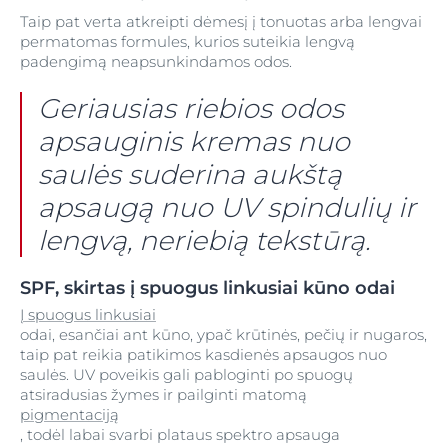
Taip pat verta atkreipti dėmesį į tonuotas arba lengvai
permatomas formules, kurios suteikia lengvą
padengimą neapsunkindamos odos.
Geriausias riebios odos
apsauginis kremas nuo
saulės suderina aukštą
apsaugą nuo UV spindulių ir
lengvą, neriebią tekstūrą.
SPF, skirtas į spuogus linkusiai kūno odai
Į spuogus linkusiai
odai, esančiai ant kūno, ypač krūtinės, pečių ir nugaros,
taip pat reikia patikimos kasdienės apsaugos nuo
saulės. UV poveikis gali pabloginti po spuogų
atsiradusias žymes ir pailginti matomą
pigmentaciją
, todėl labai svarbi plataus spektro apsauga