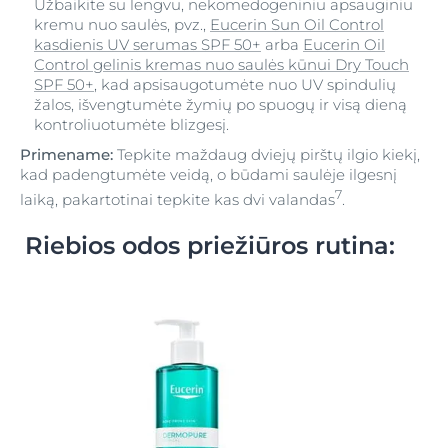
Užbaikite su lengvu, nekomedogeniniu apsauginiu
kremu nuo saulės, pvz.,
Eucerin Sun Oil Control
kasdienis UV serumas SPF 50+
arba
Eucerin Oil
Control gelinis kremas nuo saulės kūnui Dry Touch
SPF 50+
, kad apsisaugotumėte nuo UV spindulių
žalos, išvengtumėte žymių po spuogų ir visą dieną
kontroliuotumėte blizgesį.
Primename:
Tepkite maždaug dviejų pirštų ilgio kiekį,
kad padengtumėte veidą, o būdami saulėje ilgesnį
7
laiką, pakartotinai tepkite kas dvi valandas
.
Riebios odos priežiūros rutina: