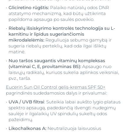
Gliciretino rūgštis:
Palaiko natūralų odos DNR
atstatymo mechanizmą, kad būtų užtikrinta
papildoma apsauga po saulės poveikio.
Riebalų išsiskyrimo kontrolės technologija su L-
karnitinu ir lipidus sugeriančiomis
mikrodalelėmis:
Reguliuoja sebumo gamybą ir
sugeria riebalų perteklių, kad oda ilgai išliktų
matinė.
Nuo taršos saugantis vitaminų kompleksas
(vitaminai C, E, provitaminas B5):
Apsaugo nuo
laisvųjų radikalų, kuriuos sukelia aplinkos veiksniai,
pvz., tarša.
Eucerin Sun Oil Control gelis-kremas SPF 50+
pagrindinės sudedamosios dalys ir privalumai:
UVA / UVB filtrai
: Suteikia labai aukšto lygio plataus
spektro apsaugą, padedančią išvengti nudegimų
saulėje ir ilgalaikių UV spindulių sukeltų odos
pažeidimų.
Likochalkonas A:
Neutralizuoja laisvuosius