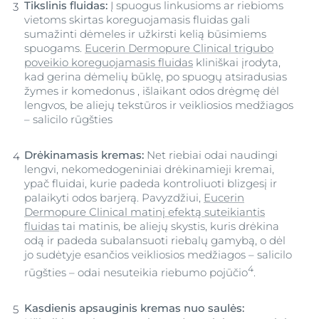
Tikslinis fluidas:
Į spuogus linkusioms ar riebioms
vietoms skirtas koreguojamasis fluidas gali
sumažinti dėmeles ir užkirsti kelią būsimiems
spuogams.
Eucerin Dermopure Clinical trigubo
poveikio koreguojamasis fluidas
kliniškai įrodyta,
kad gerina dėmelių būklę, po spuogų atsiradusias
žymes ir komedonus , išlaikant odos drėgmę dėl
lengvos, be aliejų tekstūros ir veikliosios medžiagos
– salicilo rūgšties
Drėkinamasis kremas:
Net riebiai odai naudingi
lengvi, nekomedogeniniai drėkinamieji kremai,
ypač fluidai, kurie padeda kontroliuoti blizgesį ir
palaikyti odos barjerą. Pavyzdžiui,
Eucerin
Dermopure Clinical matinį efektą suteikiantis
fluidas
tai matinis, be aliejų skystis, kuris drėkina
odą ir padeda subalansuoti riebalų gamybą, o dėl
jo sudėtyje esančios veikliosios medžiagos – salicilo
4
rūgšties – odai nesuteikia riebumo pojūčio
.
Kasdienis apsauginis kremas nuo saulės: