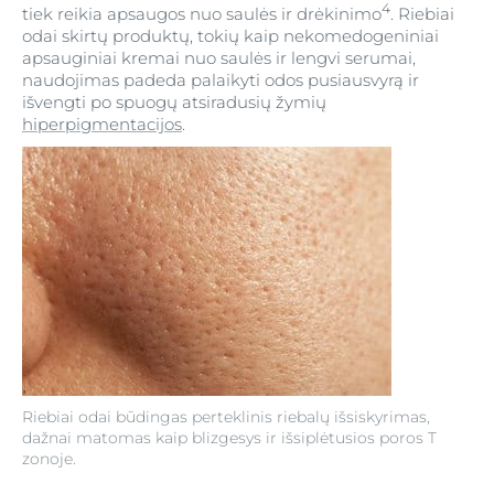
4
tiek reikia apsaugos nuo saulės ir drėkinimo
. Riebiai
odai skirtų produktų, tokių kaip nekomedogeniniai
apsauginiai kremai nuo saulės ir lengvi serumai,
naudojimas padeda palaikyti odos pusiausvyrą ir
išvengti po spuogų atsiradusių žymių
hiperpigmentacijos
.
Riebiai odai būdingas perteklinis riebalų išsiskyrimas,
dažnai matomas kaip blizgesys ir išsiplėtusios poros T
zonoje.