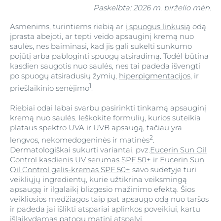
Paskelbta: 2026 m. birželio mėn.
Asmenims, turintiems riebią ar
į spuogus linkusią
odą
įprasta abejoti, ar tepti veido apsauginį kremą nuo
saulės, nes baiminasi, kad jis gali sukelti sunkumo
pojūtį arba pabloginti spuogų atsiradimą. Todėl būtina
kasdien saugotis nuo saulės, nes tai padeda išvengti
po spuogų atsiradusių žymių,
hiperpigmentacijos
, ir
1
priešlaikinio senėjimo
.
Riebiai odai labai svarbu pasirinkti tinkamą apsauginį
kremą nuo saulės. Ieškokite formulių, kurios suteikia
plataus spektro UVA ir UVB apsaugą, tačiau yra
2
lengvos, nekomedogeninės ir matinės
.
Dermatologiškai sukurti variantai, pvz.
Eucerin Sun Oil
Control kasdienis UV serumas SPF 50+
ir
Eucerin Sun
Oil Control gelis-kremas SPF 50+
savo sudėtyje turi
veikliųjų ingredientų, kurie užtikrina veiksmingą
apsaugą ir ilgalaikį blizgesio mažinimo efektą. Šios
veikliosios medžiagos taip pat apsaugo odą nuo taršos
ir padeda jai išlikti atspariai aplinkos poveikiui, kartu
išlaikydamas patogų matinį atspalvį.