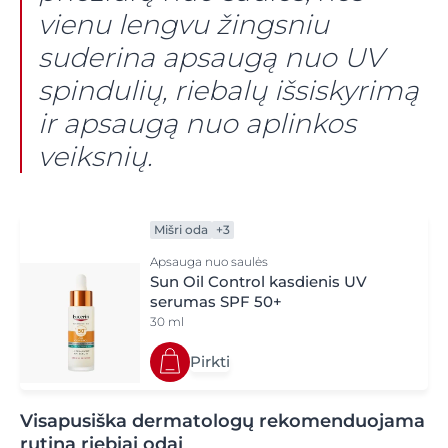
vienu lengvu žingsniu
suderina apsaugą nuo UV
spindulių, riebalų išsiskyrimą
ir apsaugą nuo aplinkos
veiksnių.
Mišri oda
+3
Apsauga nuo saulės
Sun Oil Control kasdienis UV
serumas SPF 50+
30 ml
Pirkti
Visapusiška dermatologų rekomenduojama
rutina riebiai odai