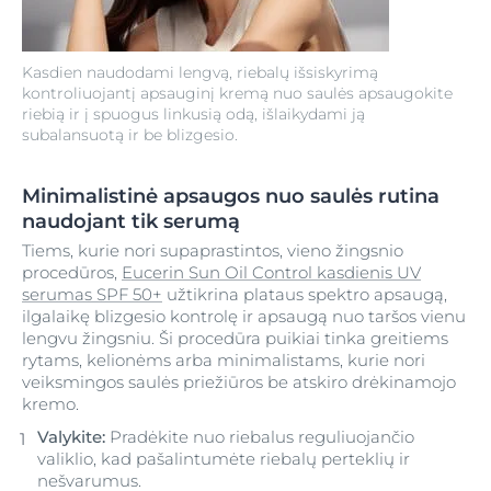
Kasdien naudodami lengvą, riebalų išsiskyrimą
kontroliuojantį apsauginį kremą nuo saulės apsaugokite
riebią ir į spuogus linkusią odą, išlaikydami ją
subalansuotą ir be blizgesio.
Minimalistinė apsaugos nuo saulės rutina
naudojant tik serumą
Tiems, kurie nori supaprastintos, vieno žingsnio
procedūros,
Eucerin Sun Oil Control kasdienis UV
serumas SPF 50+
užtikrina plataus spektro apsaugą,
ilgalaikę blizgesio kontrolę ir apsaugą nuo taršos vienu
lengvu žingsniu. Ši procedūra puikiai tinka greitiems
rytams, kelionėms arba minimalistams, kurie nori
veiksmingos saulės priežiūros be atskiro drėkinamojo
kremo.
Valykite:
Pradėkite nuo riebalus reguliuojančio
valiklio, kad pašalintumėte riebalų perteklių ir
nešvarumus.