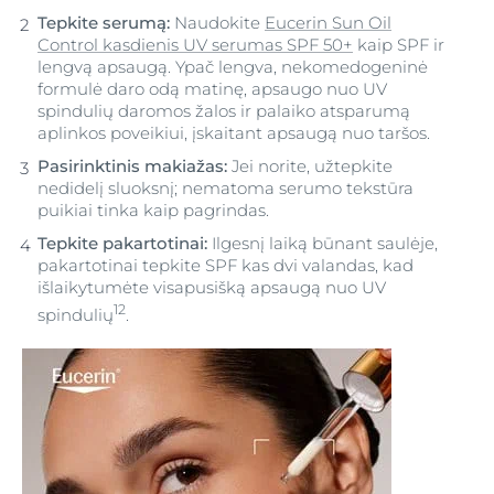
Tepkite serumą:
Naudokite
Eucerin Sun Oil
Control kasdienis UV serumas SPF 50+
kaip SPF ir
lengvą apsaugą. Ypač lengva, nekomedogeninė
formulė daro odą matinę, apsaugo nuo UV
spindulių daromos žalos ir palaiko atsparumą
aplinkos poveikiui, įskaitant apsaugą nuo taršos.
Pasirinktinis makiažas:
Jei norite, užtepkite
nedidelį sluoksnį; nematoma serumo tekstūra
puikiai tinka kaip pagrindas.
Tepkite pakartotinai:
Ilgesnį laiką būnant saulėje,
pakartotinai tepkite SPF kas dvi valandas, kad
išlaikytumėte visapusišką apsaugą nuo UV
12
spindulių
.