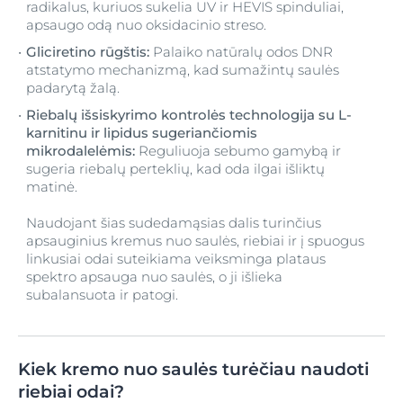
radikalus, kuriuos sukelia UV ir HEVIS spinduliai,
apsaugo odą nuo oksidacinio streso.
Gliciretino rūgštis:
Palaiko natūralų odos DNR
atstatymo mechanizmą, kad sumažintų saulės
padarytą žalą.
Riebalų išsiskyrimo kontrolės technologija su L-
karnitinu ir lipidus sugeriančiomis
mikrodalelėmis:
Reguliuoja sebumo gamybą ir
sugeria riebalų perteklių, kad oda ilgai išliktų
matinė.
Naudojant šias sudedamąsias dalis turinčius
apsauginius kremus nuo saulės, riebiai ir į spuogus
linkusiai odai suteikiama veiksminga plataus
spektro apsauga nuo saulės, o ji išlieka
subalansuota ir patogi.
Kiek kremo nuo saulės turėčiau naudoti
riebiai odai?