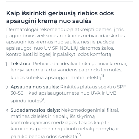
Kaip išsirinkti geriausią riebios odos
apsauginį kremą nuo saulės
Dermatologai rekomenduoja atkreipti dėmesį į tris
pagrindinius veiksnius, renkantis riebiai odai skirtus
apsauginius kremus nuo saulės, nes jie padeda
apsisaugoti nuo UV SPINDULIŲ daromos žalos,
kontroliuoti blizgesį ir palaikyti odos komfortą:
Tekstūra
: Riebiai odai idealiai tinka geliniai kremai,
lengvi serumai arba vandens pagrindo formulės,
11
kurios suteikia apsaugą ir matinį efektą
.
Apsauga nuo saulės:
Rinkitės plataus spektro SPF
30-50+, kad apsisaugotumėte nuo UVA ir UVB
9
spinduliuotės
.
Sudedamosios dalys:
Nekomedogeniniai filtrai,
matinės dalelės ir riebalų išsiskyrimą
kontroliuojančios medžiagos, tokios kaip L-
karnitinas, padeda reguliuoti riebalų gamybą ir
10
palaiko bendrą odos sveikatą
.