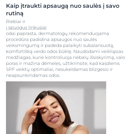
Kaip įtraukti apsaugą nuo saulės į savo
rutiną
Riebiai ir
į spuogus linkusiai
odai paprasta, dermatologų rekomenduojama
procedūra padidina apsaugos nuo saulės
veiksmingumą ir padeda palaikyti subalansuotą,
komfortišką veido odos būklę. Naudodami veikliąsias
medžiagas, kurie kontroliuoja riebalų išsiskyrimą, valo
poras ir mažina dėmeles, užtikrinsite, kad kasdienis
SPF veiktų optimaliai, nesukeldamas blizgesio ir
neapsunkindamas odos.