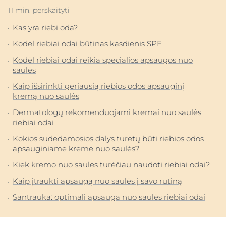
11 min. perskaityti
Kas yra riebi oda?
Kodėl riebiai odai būtinas kasdienis SPF
Kodėl riebiai odai reikia specialios apsaugos nuo
saulės
Kaip išsirinkti geriausią riebios odos apsauginį
kremą nuo saulės
Dermatologų rekomenduojami kremai nuo saulės
riebiai odai
Kokios sudedamosios dalys turėtų būti riebios odos
apsauginiame kreme nuo saulės?
Kiek kremo nuo saulės turėčiau naudoti riebiai odai?
Kaip įtraukti apsaugą nuo saulės į savo rutiną
Santrauka: optimali apsauga nuo saulės riebiai odai