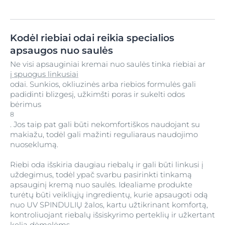
Kodėl riebiai odai reikia specialios
apsaugos nuo saulės
Ne visi apsauginiai kremai nuo saulės tinka riebiai ar
į spuogus linkusiai
odai. Sunkios, okliuzinės arba riebios formulės gali
padidinti blizgesį, užkimšti poras ir sukelti odos
bėrimus
8
. Jos taip pat gali būti nekomfortiškos naudojant su
makiažu, todėl gali mažinti reguliaraus naudojimo
nuoseklumą.
Riebi oda išskiria daugiau riebalų ir gali būti linkusi į
uždegimus, todėl ypač svarbu pasirinkti tinkamą
apsauginį kremą nuo saulės. Idealiame produkte
turėtų būti veikliųjų ingredientų, kurie apsaugoti odą
nuo UV SPINDULIŲ žalos, kartu užtikrinant komfortą,
kontroliuojant riebalų išsiskyrimo perteklių ir užkertant
kelią dėmelėms.