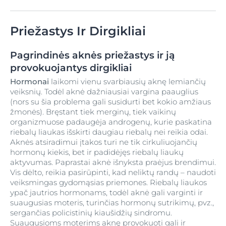
Priežastys Ir Dirgikliai
Pagrindinės aknės priežastys ir ją
provokuojantys dirgikliai
Hormonai
laikomi vienu svarbiausių aknę lemiančių
veiksnių. Todėl aknė dažniausiai vargina paauglius
(nors su šia problema gali susidurti bet kokio amžiaus
žmonės). Bręstant tiek merginų, tiek vaikinų
organizmuose padaugėja androgenų, kurie paskatina
riebalų liaukas išskirti daugiau riebalų nei reikia odai.
Aknės atsiradimui įtakos turi ne tik cirkuliuojančių
hormonų kiekis, bet ir padidėjęs riebalų liaukų
aktyvumas. Paprastai aknė išnyksta praėjus brendimui.
Vis dėlto, reikia pasirūpinti, kad neliktų randų – naudoti
veiksmingas gydomąsias priemones. Riebalų liaukos
ypač jautrios hormonams, todėl aknė gali varginti ir
suaugusias moteris, turinčias hormonų sutrikimų, pvz.,
sergančias policistinių kiaušidžių sindromu.
Suaugusioms moterims aknę provokuoti gali ir