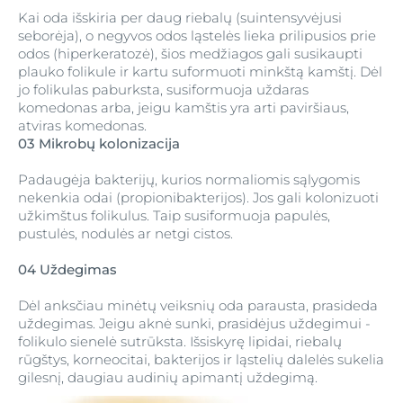
Kai oda išskiria per daug riebalų (suintensyvėjusi
seborėja), o negyvos odos ląstelės lieka prilipusios prie
odos (hiperkeratozė), šios medžiagos gali susikaupti
plauko folikule ir kartu suformuoti minkštą kamštį. Dėl
jo folikulas paburksta, susiformuoja uždaras
komedonas arba, jeigu kamštis yra arti paviršiaus,
atviras komedonas.
03 Mikrobų kolonizacija
Padaugėja bakterijų, kurios normaliomis sąlygomis
nekenkia odai (propionibakterijos). Jos gali kolonizuoti
užkimštus folikulus. Taip susiformuoja papulės,
pustulės, nodulės ar netgi cistos.
04 Uždegimas
Dėl anksčiau minėtų veiksnių oda parausta, prasideda
uždegimas. Jeigu aknė sunki, prasidėjus uždegimui -
folikulo sienelė sutrūksta. Išsiskyrę lipidai, riebalų
rūgštys, korneocitai, bakterijos ir ląstelių dalelės sukelia
gilesnį, daugiau audinių apimantį uždegimą.