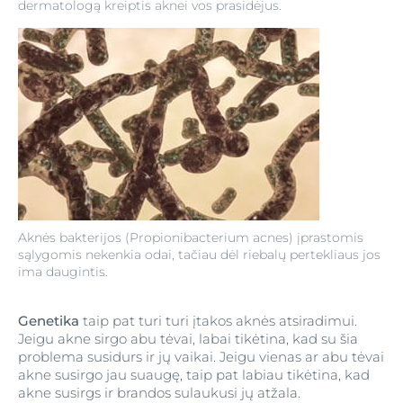
dermatologą kreiptis aknei vos prasidėjus.
Aknės bakterijos (Propionibacterium acnes) įprastomis
sąlygomis nekenkia odai, tačiau dėl riebalų pertekliaus jos
ima daugintis.
Genetika
taip pat turi turi įtakos aknės atsiradimui.
Jeigu akne sirgo abu tėvai, labai tikėtina, kad su šia
problema susidurs ir jų vaikai. Jeigu vienas ar abu tėvai
akne susirgo jau suaugę, taip pat labiau tikėtina, kad
akne susirgs ir brandos sulaukusi jų atžala.