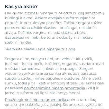
Kas yra aknė?
Dauguma
rožinės
(hiperjautrios odos būklė) simptomų
būdingi ir aknei. Abiem atvejais susiformuojančios
papulės ir pustulės yra panašios. Tačiau sergant rožine
poros nebūna užsikimšusios – priešingai, nei aknės
atveju. Rožinės varginama oda dažniau būna
išsausėjusi nei riebi, be to, ant odos žymiai rečiau
stebimi randai.
Skaitykite plačiau apie
hiperjautrią odą
.
Sergant akne, oda yra riebi, ant veido ir kitų sričių
(dažnai – kaklo, pečių, krūtinės, nugaros) susidaro atviri
ir uždari komedonai (inkštirai) ir spuogai. Sergant
vidutinio sunkumo arba sunkia akne, oda parausta,
susidaro uždegiminės papulės ir pustulės. Aknę įveikti
sunku, todėl ji gali kelti ir emocinį stresą. Dėl aknės gali
pasireikšti
použdegiminė hiperpigmentacija
(PIH) ir
(arba) susiformuoti ilgai išliekantys randai.
Použdegiminė hiperpigmentacija
apima tam tikrą
odos sritį ir pakeičia jos atspalvį. Šis procesas vyksta dėl