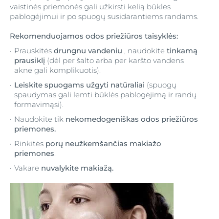
vaistinės priemonės gali užkirsti kelią būklės
pablogėjimui ir po spuogų susidarantiems randams.
Rekomenduojamos odos priežiūros taisyklės:
Prauskitės
drungnu vandeniu
, naudokite
tinkamą
prausiklį
(dėl per šalto arba per karšto vandens
aknė gali komplikuotis).
Leiskite spuogams užgyti natūraliai
(spuogų
spaudymas gali lemti būklės pablogėjimą ir randų
formavimąsi).
Naudokite tik
nekomedogeniškas odos priežiūros
priemones.
Rinkitės
porų neužkemšančias makiažo
priemones
.
Vakare
nuvalykite makiažą.