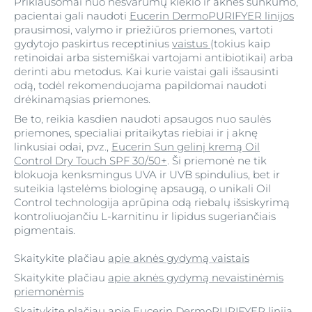
Priklausomai nuo nešvarumų kiekio ir aknės sunkumo,
pacientai gali naudoti
Eucerin DermoPURIFYER linijos
prausimosi, valymo ir priežiūros priemones, vartoti
gydytojo paskirtus receptinius
vaistus
(tokius kaip
retinoidai arba sistemiškai vartojami antibiotikai) arba
derinti abu metodus. Kai kurie vaistai gali išsausinti
odą, todėl rekomenduojama papildomai naudoti
drėkinamąsias priemones.
Be to, reikia kasdien naudoti apsaugos nuo saulės
priemones, specialiai pritaikytas riebiai ir į aknę
linkusiai odai, pvz.,
Eucerin Sun gelinį kremą Oil
Control Dry Touch SPF 30/50+
. Ši priemonė ne tik
blokuoja kenksmingus UVA ir UVB spindulius, bet ir
suteikia ląstelėms biologinę apsaugą, o unikali Oil
Control technologija aprūpina odą riebalų išsiskyrimą
kontroliuojančiu L-karnitinu ir lipidus sugeriančiais
pigmentais.
Skaitykite plačiau
apie aknės gydymą vaistais
Skaitykite plačiau
apie aknės gydymą nevaistinėmis
priemonėmis
Skaitykite plačiau
apie Eucerin DermoPURIFYER liniją