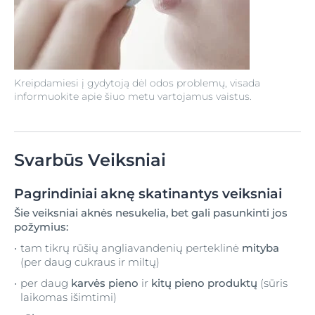
Kreipdamiesi į gydytoją dėl odos problemų, visada
informuokite apie šiuo metu vartojamus vaistus.
Svarbūs Veiksniai
Pagrindiniai aknę skatinantys veiksniai
Šie veiksniai aknės nesukelia, bet gali pasunkinti jos
požymius:
tam tikrų rūšių angliavandenių perteklinė
mityba
(per daug cukraus ir miltų)
per daug
karvės pieno
ir
kitų pieno produktų
(sūris
laikomas išimtimi)