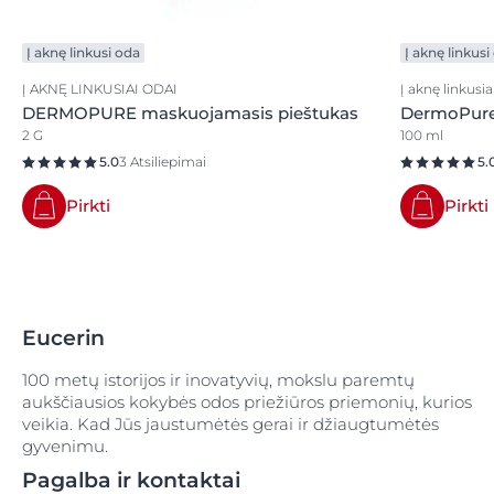
Į aknę linkusi oda
Į aknę linkusi
Į AKNĘ LINKUSIAI ODAI
Į aknę linkusia
DERMOPURE maskuojamasis pieštukas
DermoPure C
2 G
100 ml
5.0
3 Atsiliepimai
5.
Pirkti
Pirkti
Eucerin
100 metų istorijos ir inovatyvių, mokslu paremtų
aukščiausios kokybės odos priežiūros priemonių, kurios
veikia. Kad Jūs jaustumėtės gerai ir džiaugtumėtės
gyvenimu.
Pagalba ir kontaktai