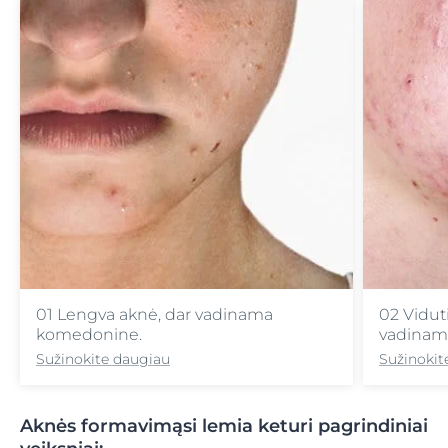
01 Lengva aknė, dar vadinama
02 Vidut
komedonine.
vadinam
Sužinokite daugiau
Sužinokit
Aknės formavimąsi lemia keturi pagrindiniai