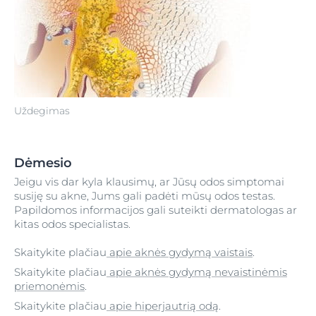
Uždegimas
Dėmesio
Jeigu vis dar kyla klausimų, ar Jūsų odos simptomai
susiję su akne, Jums gali padėti mūsų odos testas.
Papildomos informacijos gali suteikti dermatologas ar
kitas odos specialistas.
Skaitykite plačiau
apie aknės gydymą vaistais
.
Skaitykite plačiau
apie aknės gydymą nevaistinėmis
priemonėmis
.
Skaitykite plačiau
apie hiperjautrią odą
.