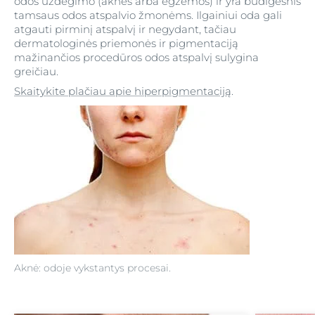
odos uždegimo (aknės arba egzemos) ir yra būdigesnis
tamsaus odos atspalvio žmonėms. Ilgainiui oda gali
atgauti pirminį atspalvį ir negydant, tačiau
dermatologinės priemonės ir pigmentaciją
mažinančios procedūros odos atspalvį sulygina
greičiau.
Skaitykite plačiau apie hiperpigmentaciją
.
Aknė: odoje vykstantys procesai.