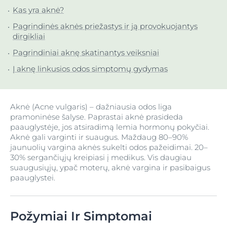
Kas yra aknė?
Pagrindinės aknės priežastys ir ją provokuojantys
dirgikliai
Pagrindiniai aknę skatinantys veiksniai
Į aknę linkusios odos simptomų gydymas
Aknė (Acne vulgaris) – dažniausia odos liga
pramoninėse šalyse. Paprastai aknė prasideda
paauglystėje, jos atsiradimą lemia hormonų pokyčiai.
Aknė gali varginti ir suaugus. Maždaug 80–90%
jaunuolių vargina aknės sukelti odos pažeidimai. 20–
30% sergančiųjų kreipiasi į medikus. Vis daugiau
suaugusiųjų, ypač moterų, aknė vargina ir pasibaigus
paauglystei.
Požymiai Ir Simptomai