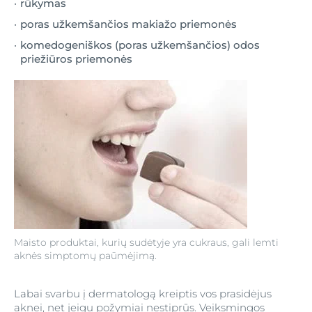
rūkymas
poras užkemšančios makiažo priemonės
komedogeniškos (poras užkemšančios) odos
priežiūros priemonės
Maisto produktai, kurių sudėtyje yra cukraus, gali lemti
aknės simptomų paūmėjimą.
Labai svarbu į dermatologą kreiptis vos prasidėjus
aknei, net jeigu požymiai nestiprūs. Veiksmingos