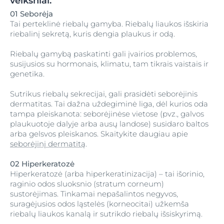
veiksniai:
01 Seborėja
Tai perteklinė riebalų gamyba. Riebalų liaukos išskiria
riebalinį sekretą, kuris dengia plaukus ir odą.
Riebalų gamybą paskatinti gali įvairios problemos,
susijusios su hormonais, klimatu, tam tikrais vaistais ir
genetika.
Sutrikus riebalų sekrecijai, gali prasidėti seborėjinis
dermatitas. Tai dažna uždegiminė liga, dėl kurios oda
tampa pleiskanota: seborėjinėse vietose (pvz., galvos
plaukuotoje dalyje arba ausų landose) susidaro baltos
arba gelsvos pleiskanos. Skaitykite daugiau apie
seborėjinį dermatitą
.
02 Hiperkeratozė
Hiperkeratozė (arba hiperkeratinizacija) – tai išorinio,
raginio odos sluoksnio (stratum corneum)
sustorėjimas. Tinkamai nepašalintos negyvos,
suragėjusios odos ląstelės (korneocitai) užkemša
riebalų liaukos kanalą ir sutrikdo riebalų išsiskyrimą.