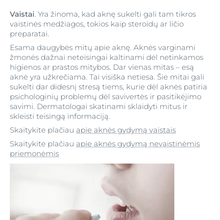
Vaistai
. Yra žinoma, kad aknę sukelti gali tam tikros
vaistinės medžiagos, tokios kaip steroidų ar ličio
preparatai.
Esama daugybės mitų apie aknę. Aknės varginami
žmonės dažnai neteisingai kaltinami dėl netinkamos
higienos ar prastos mitybos. Dar vienas mitas – esą
aknė yra užkrečiama. Tai visiška netiesa. Šie mitai gali
sukelti dar didesnį stresą tiems, kurie dėl aknės patiria
psichologinių problemų dėl savivertės ir pasitikėjimo
savimi. Dermatologai skatinami sklaidyti mitus ir
skleisti teisingą informaciją.
Skaitykite plačiau
apie aknės gydymą vaistais
Skaitykite plačiau
apie aknės gydymą nevaistinėmis
priemonėmis