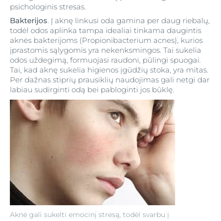
psichologinis stresas.
Bakterijos
. Į aknę linkusi oda gamina per daug riebalų,
todėl odos aplinka tampa idealiai tinkama daugintis
aknės bakterijoms (Propionibacterium acnes), kurios
įprastomis sąlygomis yra nekenksmingos. Tai sukelia
odos uždegimą, formuojasi raudoni, pūlingi spuogai.
Tai, kad aknę sukelia higienos įgūdžių stoka, yra mitas.
Per dažnas stiprių prausiklių naudojimas gali netgi dar
labiau sudirginti odą bei pabloginti jos būklę.
Aknė gali sukelti emocinį stresą, todėl svarbu į