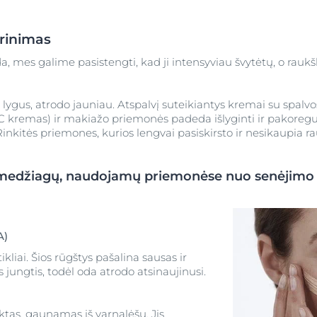
rinimas
da, mes galime pasistengti, kad ji intensyviau švytėtų, o rau
s lygus, atrodo jauniau. Atspalvį suteikiantys kremai su spalvo
CC kremas) ir makiažo priemonės padeda išlyginti ir pakoreguo
nkitės priemones, kurios lengvai pasiskirsto ir nesikaupia r
 medžiagų, naudojamų priemonėse nuo senėjimo 
A)
tikliai. Šios rūgštys pašalina sausas ir
s jungtis, todėl oda atrodo atsinaujinusi.
ktas, gaunamas iš varnalėšų. Jis