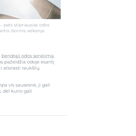
 – pats stipriausias odos
ntis išorinis veiksnys.
a
bendrąjį odos senėjimą
,
os pažeidžia odoje esantį
atsirasti raukšlių.
a vis sausesnė, ji gali
 dėl kurio gali