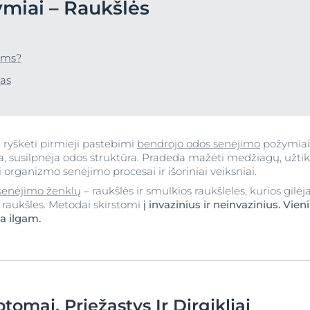
miai – Raukšlės
Hyaluron-Filler - Visos
Sausa oda
a
kite Anti-Pigment
Socialinės misijos pr
priemonės
Sausai, ypač sausai, šiurkščiai ir suskilinėjusiai pėdų ir kulnų odai
Ypač jautri oda
UreaRepair PLUS pėdų kremas su 10 % šlapalo
lėms?
pH5
Sužinoti daugiau
5.0
2 Atsiliepimai
Sužinoti daugiau
mas
si oda
Q10 Active
Pirkti
 plaukų
Apsauga nuo saulės
UreaRepair
yškėti pirmieji pastebimi
bendrojo odos senėjimo
požymiai
Peržiūrėti visas
ja, susilpnėja odos struktūra. Pradeda mažėti medžiagų, užt
saulės
i organizmo senėjimo procesai ir išoriniai veiksniai.
priemones
senėjimo ženklų
– raukšlės ir smulkios raukšlelės, kurios gilėja
raukšles. Metodai skirstomi
į invazinius ir neinvazinius. Vien
ka ilgam.
tomai, Priežastys Ir Dirgikliai