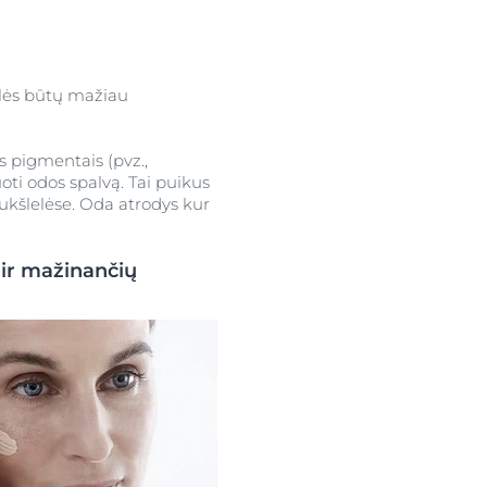
kšlės būtų mažiau
s pigmentais (pvz.,
ti odos spalvą. Tai puikus
aukšlelėse. Oda atrodys kur
ir mažinančių