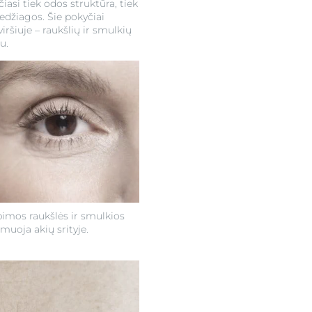
iasi tiek odos struktūra, tiek
edžiagos. Šie pokyčiai
šiuje – raukšlių ir smulkių
u.
imos raukšlės ir smulkios
rmuoja akių srityje.