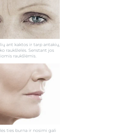
lių ant kaktos ir tarp antakių,
o raukšlelės. Senstant jos
liomis raukšlėmis.
ės ties burna ir nosimi gali