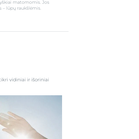
 ryškiai matomomis. Jos
 – lūpų raukšlėmis.
i vidiniai ir išoriniai