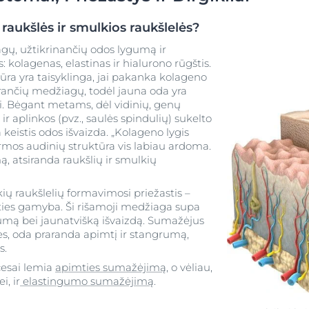
 raukšlės ir smulkios raukšlelės?
ų, užtikrinančių odos lygumą ir
kolagenas, elastinas ir hialurono rūgštis.
ūra yra taisyklinga, jai pakanka kolageno
arančių medžiagų, todėl jauna oda yra
ri. Bėgant metams, dėl vidinių, genų
 aplinkos (pvz., saulės spindulių) sukelto
keistis odos išvaizda. „Kolageno lygis
mos audinių struktūra vis labiau ardoma.
, atsiranda raukšlių ir smulkių
kių raukšlelių formavimosi priežastis –
ties gamyba. Ši rišamoji medžiaga supa
ygumą bei jaunatvišką išvaizdą. Sumažėjus
es, oda praranda apimtį ir stangrumą,
s.
cesai lemia
apimties sumažėjimą
, o vėliau,
, ir
elastingumo sumažėjimą
.