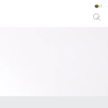
LT
Pasirinkite kalbą ir šalį
usai odai