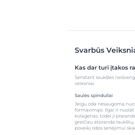
Svarbūs Veiksni
Kas dar turi įtakos 
Senstant raukšlės neišvengia
veiksniai.
Saulės spinduliai
Jeigu oda nesaugoma nu
formavimąsi. Ilgai ir nuol
kolagenas, todėl ji prarand
greičiau atsiranda raukšlių
poveikį odos senėjimui ska