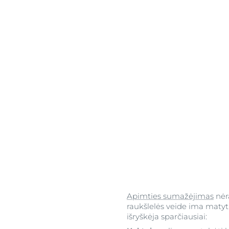
Apimties sumažėjimas
nėra
raukšlelės veide ima matytis
išryškėja sparčiausiai: