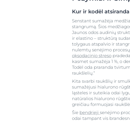
Kur ir kodėl atsiranda
Senstant sumažėja medžiag
stangrumą. Šios medžiagos: 
Jaunos odos audinių strukt
ir elastino – struktūrą sud
tolygaus atspalvio ir stang
nulemtų senėjimo procesų ir
oksodacinio streso
pradeda 
kasmet sumažėja 1 %, o der
Todėl oda praranda tvirtumą
raukšlelių.“
Kita svarbi raukšlių ir smul
sumažėjusi hialurono rūgš
ląsteles ir suteikia odai l
natūralios hialurono rūgšti
greičiau formuojasi raukšlė
Šie
bendrieji
senėjimo pro
odai tampant vis brandesnei