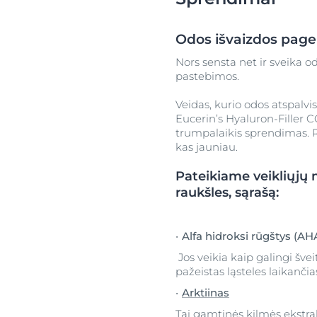
Odos išvaizdos page
Nors sensta net ir sveika o
pastebimos.
Veidas, kurio odos atspalvi
Eucerin’s Hyaluron-Filler 
trumpalaikis sprendimas. Ri
kas jauniau.
Pateikiame veikliųjų
raukšles, sąrašą:
Alfa hidroksi rūgštys (AH
Jos veikia kaip galingi švei
pažeistas ląsteles laikančia
Arktiinas
Tai gamtinės kilmės ekstra