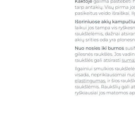
Kaktoje
galima pastebėti ho
tarp antakių. Visų pirma j
pasikeitus veido išraiškai. I
Išoriniuose akių kampuči
laikui jos tampa vis ryškes
raukšlelėmis, dažnai atsira
akių srities oda yra plonesn
Nuo nosies iki burnos
susif
gilesnės raukšlės. Jos vadi
raukšlės gali atsirasti
sumaž
Ilgainiui smulkios raukšlelė
visada, nepriklausomai nuo
elastingumas
, ir šios rauk
raukšlėmis. Raukšlių gali at
ryškiausiai jos matomos apl