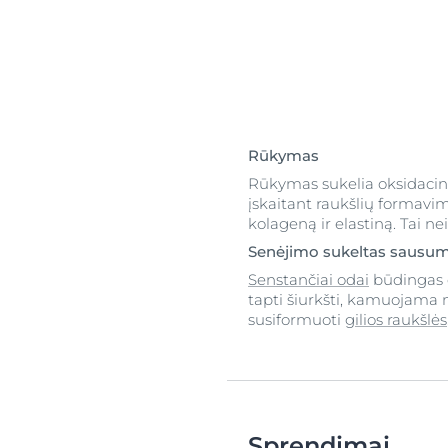
Rūkymas
Rūkymas sukelia oksidacinį 
įskaitant raukšlių formavim
kolageną ir elastiną. Tai ne
Senėjimo sukeltas sausu
Senstančiai odai
būdingas
tapti šiurkšti, kamuojama n
susiformuoti
gilios raukšlės
Sprendimai