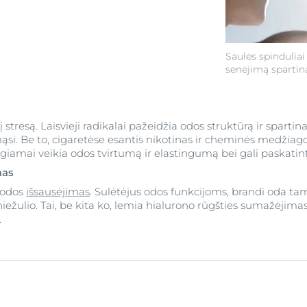
Saulės spinduliai
senėjimą spartina
stresą. Laisvieji radikalai pažeidžia odos struktūrą ir spartin
ąsi. Be to, cigaretėse esantis nikotinas ir cheminės medžiag
igiamai veikia odos tvirtumą ir elastingumą bei gali paskatinti 
mas
 odos
išsausėjimas
. Sulėtėjus odos funkcijoms, brandi oda tamp
iežulio. Tai, be kita ko, lemia hialurono rūgšties sumažėjimas,
.