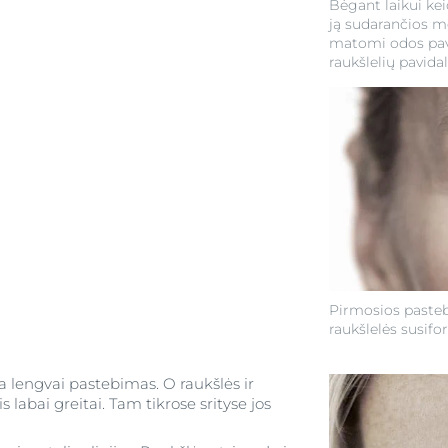
Bėgant laikui keič
ją sudarančios m
matomi odos pavir
raukšlelių pavidal
Pirmosios pasteb
raukšlelės susifo
 lengvai pastebimas. O raukšlės ir
 labai greitai. Tam tikrose srityse jos