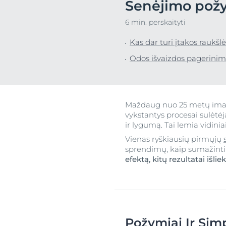
Senėjimo požy
Galvos odos ir plaukų
Ypač jautri od
Atras
6 min. perskaityti
problemos
Sudirgusi oda
Jautri oda
Kas dar turi įtakos raukš
Riebi oda
Apsauga nuo saulės
Odos išvaizdos pagerini
Į raudonį linku
Prakaitavimas
Galvos odos ir
problemos
Maždaug nuo 25 metų ima r
Jautri oda
vykstantys procesai sulėtė
Apsauga nuo 
ir lygumą. Tai lemia vidinia
Prakaitavimas
Vienas ryškiausių pirmųjų
sprendimų, kaip sumažinti 
efektą, kitų rezultatai išlie
Požymiai Ir Simp