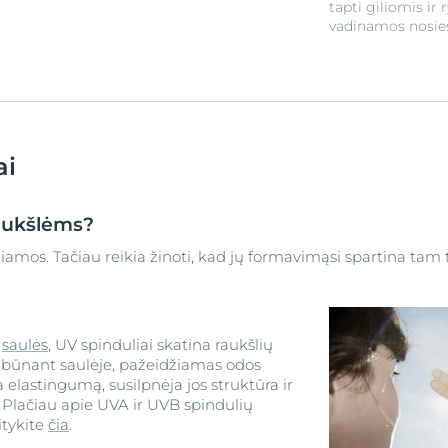
tapti giliomis ir
vadinamos nosies
ai
raukšlėms?
mos. Tačiau reikia žinoti, kad jų formavimąsi spartina tam tikr
o
saulės
, UV spinduliai skatina raukšlių
at būnant saulėje, pažeidžiamas odos
a elastingumą, susilpnėja jos struktūra ir
. Plačiau apie UVA ir UVB spindulių
itykite
čia
.