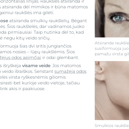
rizontalias linijas. Raukšlės atsiranda ir
os atsiranda dėl mimikos ir būna matomos
lgainiui raukšlės ima gilėti.
uose
atsiranda smulkių raukšlelių. Bėgant
nės. Šios raukšlelės, dar vadinamos juoko
nda pirmiausiai. Taip nutinka dėl to, kad
ė negu kitų veido sričių.
Atsiranda raukšle
ormuoja šias dvi sritis jungiančios
susiformuoja juok
namos nosies – lūpų raukšlėmis. Šios
pamažu virsta gi
ėjus odos apimčiai
ir odai glembant.
s išryškėja
visame veide
. Jos matomos
 veido išraiškos. Senstant
sumažėja odos
šlelės virsta ryškesnėmis giliomis
sirasti bet kurioje veido vietoje, tačiau
ink akis ir paakiuose.
Smulkios raukšlel