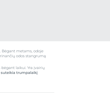
ograma
. Bėgant metams, odoje
ikrinančių odos stangrumą
 bėgant laikui. Yra įvairių
i suteikia trumpalaikį