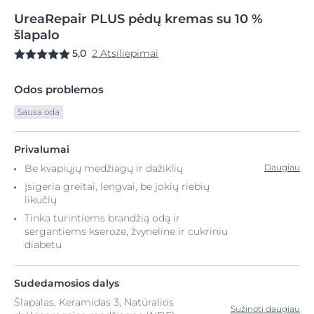
UreaRepair
PLUS
pėdų kremas su
10 %
šlapalo
5,0
2 Atsiliepimai
Odos problemos
Sausa oda
Privalumai
Be kvapiųjų medžiagų ir dažiklių
Daugiau
Įsigeria greitai, lengvai, be jokių riebių
likučių
Tinka turintiems brandžią odą ir
sergantiems kseroze, žvyneline ir cukriniu
diabetu
Sudedamosios dalys
Šlapalas, Keramidas 3, Natūralios
Sužinoti daugiau