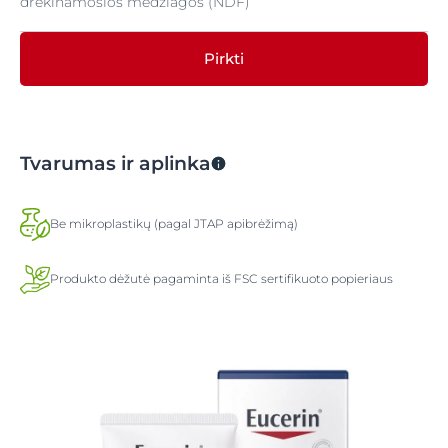
drėkinamosios medžiagos (NDF)
Pirkti
Tvarumas ir aplinka
Be mikroplastikų (pagal JTAP apibrėžimą)
Produkto dėžutė pagaminta iš FSC sertifikuoto popieriaus