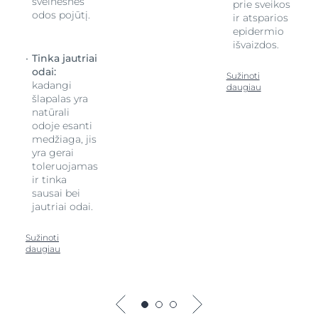
švelnesnės
prie sveikos
odos pojūtį.
ir atsparios
epidermio
išvaizdos.
Tinka jautriai
odai:
Sužinoti
kadangi
daugiau
šlapalas yra
natūrali
odoje esanti
medžiaga, jis
yra gerai
toleruojamas
ir tinka
sausai bei
jautriai odai.
Sužinoti
daugiau