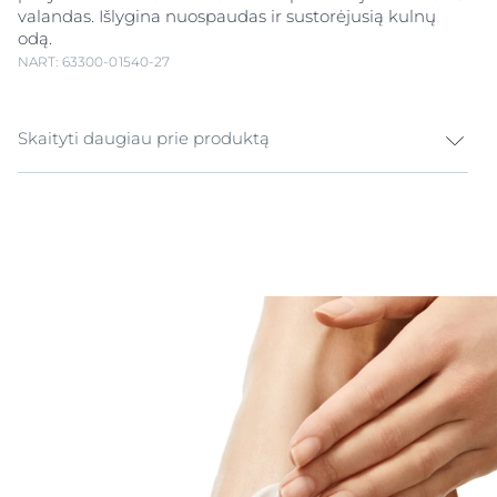
valandas. Išlygina nuospaudas ir sustorėjusią kulnų
odą.
NART: 63300-01540-27
Skaityti daugiau prie produktą
Eucerin UreaRepair PLUS pėdų kremas su 10 % Urea
šlapalo intensyviai sudrėkina sausą ir ypač sausą pėdų
odą, suteikia jai lygumo ir švelnumo. Be to, jis padeda
sumažinti odos sustorėjimus ir nuospaudas. Klinikiniai
tyrimai rodo, kad šis kremas, papildytas šlapalu,
keramidais ir kitais natūraliais drėkinamaisiais
faktoriais (NMF) iš karto intensyviai sudrėkina odą –
drėkinamasis poveikis juntamas iki 48 valandų.
Kremas neleidžia toliau mažėti odos drėgmės lygiui,
sustiprina natūralų odos lipidų barjerą, nuramina ypač
sausą odą ir atkuria suskilinėjusias kulnų sritis. Tinka
turintiems brandžią odą ir sergantiems kseroze,
žvyneline, cukriniu diabetu. Tai puiki papildomos
priežiūros priemonė.