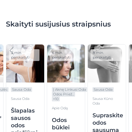
Skaityti susijusius straipsnius
2 min.
6 min.
8 min.
perskaityti
perskaityti
perskaityti
ulės
Sausa Oda
Į Aknę Linkusi Oda
Sausa Oda
Odos Priež...
Sausa Oda
Sausa Kūno
+
10
Oda
Apie Odą
Šlapalas
,
Supraskite
sausos
Odos
odos
odos
būklei
sausumą