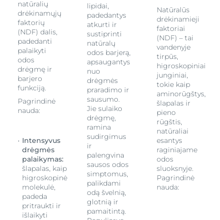
natūralių
lipidai,
Natūralūs
drėkinamųjų
padedantys
drėkinamieji
faktorių
atkurti ir
faktoriai
(NDF) dalis,
sustiprinti
(NDF) – tai
padedanti
natūralų
vandenyje
palaikyti
odos barjerą,
tirpūs,
odos
apsaugantys
higroskopiniai
drėgmę ir
nuo
junginiai,
barjero
drėgmės
tokie kaip
funkciją.
praradimo ir
aminorūgštys,
sausumo.
Pagrindinė
šlapalas ir
Jie sulaiko
nauda:
pieno
drėgmę,
rūgštis,
ramina
natūraliai
sudirgimus
Intensyvus
esantys
ir
drėgmės
raginiajame
palengvina
palaikymas:
odos
sausos odos
šlapalas, kaip
sluoksnyje.
simptomus,
higroskopinė
Pagrindinė
palikdami
molekulė,
nauda:
odą švelnią,
padeda
glotnią ir
pritraukti ir
pamaitintą.
išlaikyti