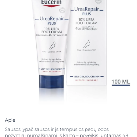
Apie
Sausos, ypač sausos ir įsitempusios pėdų odos
požymiai numalšinami iš karto – poveikis juntamas 48