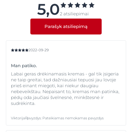
priežiūros patarimus, atlikite mūsų odos testą. Jeigu
5,0
nesate tikri dėl odos būklės arba simptomai jums kelia
2 atsiliepimai
nerimą, rekomenduojame pasitarti su vaistininku ar
dermatologu.
Parašyk atsiliepimą
2022-09-29
Man patiko.
Labai geras drėkinamasis kremas - gal tik įsigeria
ne taip greitai, tad dažniausiai tepuosi jau lovoje
prieš einant miegoti, kai niekur daugiau
nebeveikštau. Nepaisant to, kremas man patinka,
pėdų oda jaučiasi švelnesnė, minkštesnė ir
sudrėkinta.
Viktorija
Pavyzdys
:
Pateikiamas nemokamas pavyzdys