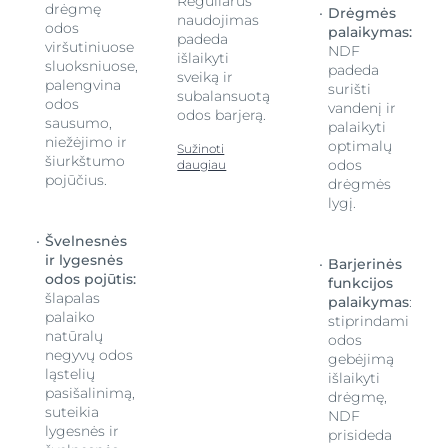
Reguliarus
drėgmę
Drėgmės
naudojimas
odos
palaikymas:
padeda
viršutiniuose
NDF
išlaikyti
sluoksniuose,
padeda
sveiką ir
palengvina
surišti
subalansuotą
odos
vandenį ir
odos barjerą.
sausumo,
palaikyti
niežėjimo ir
optimalų
Sužinoti
šiurkštumo
odos
daugiau
pojūčius.
drėgmės
lygį.
Švelnesnės
ir lygesnės
Barjerinės
odos pojūtis:
funkcijos
šlapalas
palaikymas
:
palaiko
stiprindami
natūralų
odos
negyvų odos
gebėjimą
ląstelių
išlaikyti
pasišalinimą,
drėgmę,
suteikia
NDF
lygesnės ir
prisideda