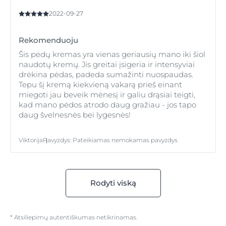
2022-09-27
Rekomenduoju
Šis pėdų kremas yra vienas geriausių mano iki šiol
naudotų kremų. Jis greitai įsigeria ir intensyviai
drėkina pėdas, padeda sumažinti nuospaudas.
Tepu šį kremą kiekvieną vakarą prieš einant
miegoti jau beveik mėnesį ir galiu drąsiai teigti,
kad mano pėdos atrodo daug gražiau - jos tapo
daug švelnesnės bei lygesnės!
Viktorija
Pavyzdys
:
Pateikiamas nemokamas pavyzdys
Rodyti viską
* Atsiliepimų autentiškumas netikrinamas.