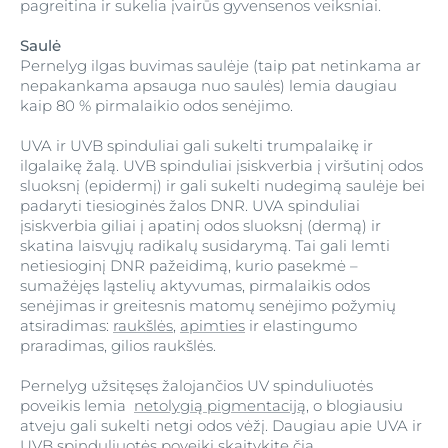
pagreitina ir sukelia įvairūs gyvensenos veiksniai.
Saulė
Pernelyg ilgas buvimas saulėje (taip pat netinkama ar
nepakankama apsauga nuo saulės) lemia daugiau
kaip 80 % pirmalaikio odos senėjimo.
UVA ir UVB spinduliai gali sukelti trumpalaikę ir
ilgalaikę žalą. UVB spinduliai įsiskverbia į viršutinį odos
sluoksnį (epidermį) ir gali sukelti nudegimą saulėje bei
padaryti tiesioginės žalos DNR. UVA spinduliai
įsiskverbia giliai į apatinį odos sluoksnį (dermą) ir
skatina laisvųjų radikalų susidarymą. Tai gali lemti
netiesioginį DNR pažeidimą, kurio pasekmė –
sumažėjęs ląstelių aktyvumas, pirmalaikis odos
senėjimas ir greitesnis matomų senėjimo požymių
atsiradimas:
raukšlės
,
apimties
ir elastingumo
praradimas, gilios raukšlės.
Pernelyg užsitęsęs žalojančios UV spinduliuotės
poveikis lemia
netolygią pigmentaciją
, o blogiausiu
atveju gali sukelti netgi odos vėžį. Daugiau apie UVA ir
UVB spinduliuotės poveikį skaitykite
čia
.