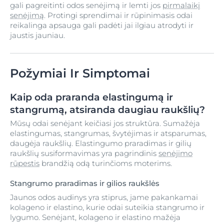
gali pagreitinti odos senėjimą ir lemti jos
pirmalaikį
senėjimą
. Protingi sprendimai ir rūpinimasis odai
reikalinga apsauga gali padėti jai ilgiau atrodyti ir
jaustis jauniau.
Požymiai Ir Simptomai
Kaip oda praranda elastingumą ir
stangrumą, atsiranda daugiau raukšlių?
Mūsų odai senėjant keičiasi jos struktūra. Sumažėja
elastingumas, stangrumas, švytėjimas ir atsparumas,
daugėja raukšlių. Elastingumo praradimas ir gilių
raukšlių susiformavimas yra pagrindinis
senėjimo
rūpestis
brandžią odą turinčioms moterims.
Stangrumo praradimas ir gilios raukšlės
Jaunos odos audinys yra stiprus, jame pakankamai
kolageno ir elastino, kurie odai suteikia stangrumo ir
lygumo. Senėjant, kolageno ir elastino mažėja