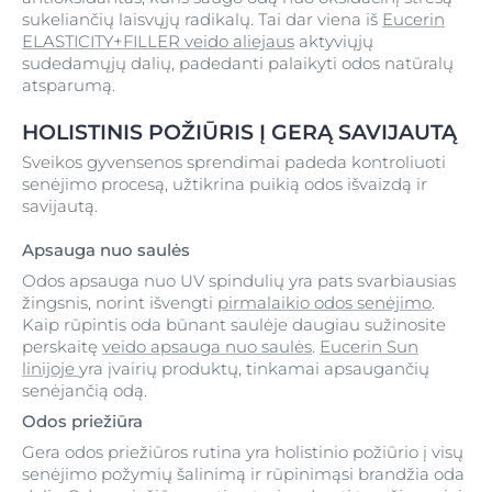
sukeliančių laisvųjų radikalų. Tai dar viena iš
Eucerin
ELASTICITY+FILLER veido aliejaus
aktyviųjų
sudedamųjų dalių, padedanti palaikyti odos natūralų
atsparumą.
HOLISTINIS POŽIŪRIS Į GERĄ SAVIJAUTĄ
Sveikos gyvensenos sprendimai padeda kontroliuoti
senėjimo procesą, užtikrina puikią odos išvaizdą ir
savijautą.
Apsauga nuo saulės
Odos apsauga nuo UV spindulių yra pats svarbiausias
žingsnis, norint išvengti
pirmalaikio odos senėjimo
.
Kaip rūpintis oda būnant saulėje daugiau sužinosite
perskaitę
veido apsauga nuo saulės
.
Eucerin Sun
linijoje
yra įvairių produktų, tinkamai apsaugančių
senėjančią odą.
Odos priežiūra
Gera odos priežiūros rutina yra holistinio požiūrio į visų
senėjimo požymių šalinimą ir rūpinimąsi brandžia oda