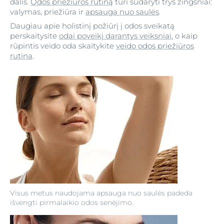
dalis.
Odos priežiūros rutiną
turi sudaryti trys žingsniai:
valymas, priežiūra ir
apsauga nuo saulės
.
Daugiau apie holistinį požiūrį į odos sveikatą
perskaitysite
odai poveikį darantys veiksniai
, o kaip
rūpintis veido oda skaitykite
veido odos priežiūros
rutina
.
Visus metus naudojama apsauga nuo saulės padeda
išvengti pirmalaikio odos senėjimo.