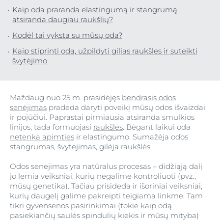
Kaip oda praranda elastingumą ir stangrumą,
atsiranda daugiau raukšlių?
Kodėl tai vyksta su mūsų oda?
Kaip stiprinti odą, užpildyti gilias raukšles ir suteikti
švytėjimo
Maždaug nuo 25 m. prasidėjęs
bendrasis odos
senėjimas
pradeda daryti poveikį mūsų odos išvaizdai
ir pojūčiui. Paprastai pirmiausia atsiranda smulkios
linijos, tada formuojasi
raukšlės
. Bėgant laikui oda
netenka apimties
ir elastingumo. Sumažėja odos
stangrumas, švytėjimas, gilėja raukšlės.
Odos senėjimas yra natūralus procesas – didžiąją dalį
jo lemia veiksniai, kurių negalime kontroliuoti (pvz.,
mūsų genetika). Tačiau prisideda ir išoriniai veiksniai,
kurių daugelį galime pakreipti teigiama linkme. Tam
tikri gyvensenos pasirinkimai (tokie kaip odą
pasiekiančių saulės spindulių kiekis ir mūsų mityba)