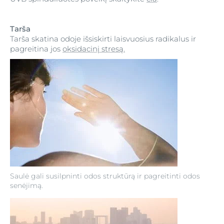
Tarša
Tarša skatina odoje išsiskirti laisvuosius radikalus ir
pagreitina jos
oksidacinį stresą.
Saulė gali susilpninti odos struktūrą ir pagreitinti odos
senėjimą.