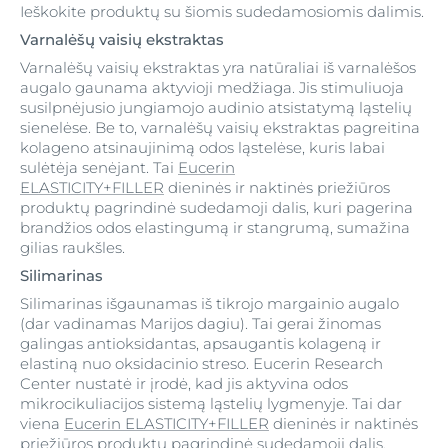
Ieškokite produktų su šiomis sudedamosiomis dalimis.
Varnalėšų vaisių ekstraktas
Varnalėšų vaisių ekstraktas yra natūraliai iš varnalėšos
augalo gaunama aktyvioji medžiaga. Jis stimuliuoja
susilpnėjusio jungiamojo audinio atsistatymą ląstelių
sienelėse. Be to, varnalėšų vaisių ekstraktas pagreitina
kolageno atsinaujinimą odos ląstelėse, kuris labai
sulėtėja senėjant. Tai
Eucerin
ELASTICITY+FILLER
dieninės ir naktinės priežiūros
produktų pagrindinė sudedamoji dalis, kuri pagerina
brandžios odos elastingumą ir stangrumą, sumažina
gilias raukšles.
Silimarinas
Silimarinas išgaunamas iš tikrojo margainio augalo
(dar vadinamas Marijos dagiu). Tai gerai žinomas
galingas antioksidantas, apsaugantis kolageną ir
elastiną nuo oksidacinio streso. Eucerin Research
Center nustatė ir įrodė, kad jis aktyvina odos
mikrocikuliacijos sistemą ląstelių lygmenyje. Tai dar
viena
Eucerin ELASTICITY+FILLER
dieninės ir naktinės
priežiūros produktų pagrindinė sudedamoji dalis.