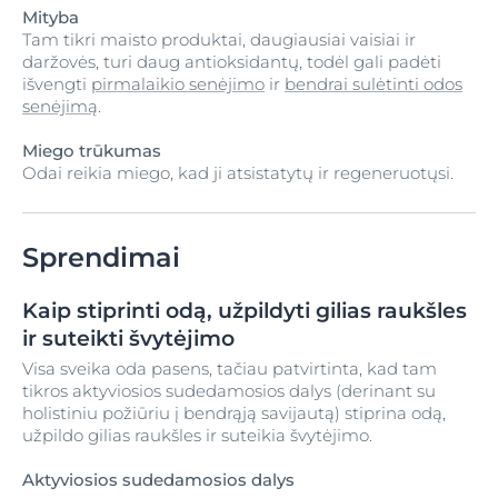
Mityba
Tam tikri maisto produktai, daugiausiai vaisiai ir
daržovės, turi daug antioksidantų, todėl gali padėti
išvengti
pirmalaikio senėjimo
ir
bendrai sulėtinti odos
senėjimą
.
Miego trūkumas
Odai reikia miego, kad ji atsistatytų ir regeneruotųsi.
Sprendimai
Kaip stiprinti odą, užpildyti gilias raukšles
ir suteikti švytėjimo
Visa sveika oda pasens, tačiau patvirtinta, kad tam
tikros aktyviosios sudedamosios dalys (derinant su
holistiniu požiūriu į bendrąją savijautą) stiprina odą,
užpildo gilias raukšles ir suteikia švytėjimo.
Aktyviosios sudedamosios dalys