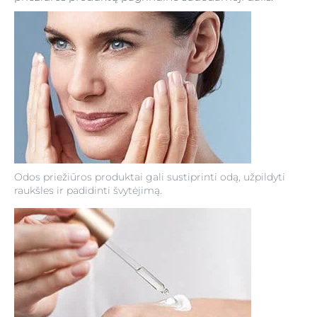
Odos priežiūros produktai gali sustiprinti odą, užpildyti
raukšles ir padidinti švytėjimą.