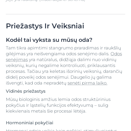
Priežastys Ir Veiksniai
Kodėl tai vyksta su mūsų oda?
Tam tikra apimtimi stangrumo praradimas ir raukšlių
gilėjimas yra neišvengiama odos senėjimo dalis.
Odos
senėjimas
yra natūralus, didžiąja dalimi nuo vidinių
veiksnių, kurių negalime kontroliuoti, priklausantis
procesas. Tačiau yra keletas išorinių veiksnių, darančių
didelį poveikį odos senėjimui. Daugelio jų galima
išvengti, kad oda nepradėtų
senėti pirma laiko.
Vidinės priežastys
Mūsų biologinis amžius lemia odos struktūrinius
pokyčius ir ląstelių funkcijos efektyvumą – sulig
kiekvienais metais šie procesai lėtėja.
Hormoniniai pokyčiai
Hormonai odoje veikia kaip nešėjai, stimuliuojantys