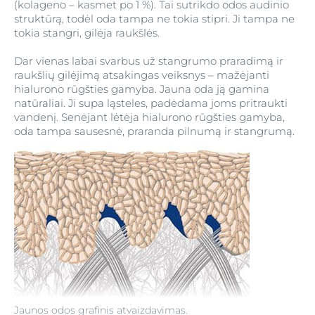
(kolageno – kasmet po 1 %). Tai sutrikdo odos audinio
struktūrą, todėl oda tampa ne tokia stipri. Ji tampa ne
tokia stangri, gilėja raukšlės.
Dar vienas labai svarbus už stangrumo praradimą ir
raukšlių gilėjimą atsakingas veiksnys – mažėjanti
hialurono rūgšties gamyba. Jauna oda ją gamina
natūraliai. Ji supa ląsteles, padėdama joms pritraukti
vandenį. Senėjant lėtėja hialurono rūgšties gamyba,
oda tampa sausesnė, praranda pilnumą ir stangrumą.
Jaunos odos grafinis atvaizdavimas.