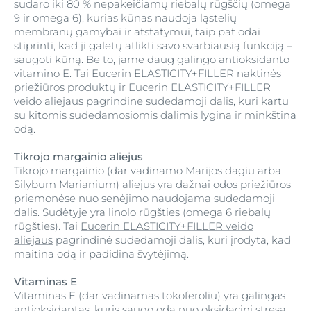
sudaro iki 80 % nepakeičiamų riebalų rūgščių (omega
9 ir omega 6), kurias kūnas naudoja ląstelių
membranų gamybai ir atstatymui, taip pat odai
stiprinti, kad ji galėtų atlikti savo svarbiausią funkciją –
saugoti kūną. Be to, jame daug galingo antioksidanto
vitamino E. Tai
Eucerin ELASTICITY+FILLER naktinės
priežiūros produktų
ir
Eucerin ELASTICITY+FILLER
veido aliejaus
pagrindinė sudedamoji dalis, kuri kartu
su kitomis sudedamosiomis dalimis lygina ir minkština
odą.
Tikrojo margainio aliejus
Tikrojo margainio (dar vadinamo Marijos dagiu arba
Silybum Marianium) aliejus yra dažnai odos priežiūros
priemonėse nuo senėjimo naudojama sudedamoji
dalis. Sudėtyje yra linolo rūgšties (omega 6 riebalų
rūgšties). Tai
Eucerin ELASTICITY+FILLER veido
aliejaus
pagrindinė sudedamoji dalis, kuri įrodyta, kad
maitina odą ir padidina švytėjimą.
Vitaminas E
Vitaminas E (dar vadinamas tokoferoliu) yra galingas
antioksidantas, kuris saugo odą nuo oksidacinį stresą