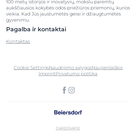
100 metų istorijos ir inovatyvių, mokslu paremtų
aukščiausios kokybės odos priežiūros priemonių, kurios
veikia. Kad Jūs jaustumėtės gerai ir džiaugtumėtės
gyvenimu.
Pagalba ir kontaktai
Kontaktas
Cookie Settings
Naudojimo sąlygos
Naujienlaiškis
Imprint
Privatumo politika
CAREER
APIE