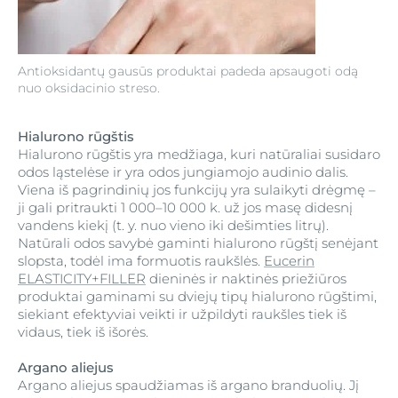
Antioksidantų gausūs produktai padeda apsaugoti odą
nuo oksidacinio streso.
Hialurono rūgštis
Hialurono rūgštis yra medžiaga, kuri natūraliai susidaro
odos ląstelėse ir yra odos jungiamojo audinio dalis.
Viena iš pagrindinių jos funkcijų yra sulaikyti drėgmę –
ji gali pritraukti 1 000–10 000 k. už jos masę didesnį
vandens kiekį (t. y. nuo vieno iki dešimties litrų).
Natūrali odos savybė gaminti hialurono rūgštį senėjant
slopsta, todėl ima formuotis raukšlės.
Eucerin
ELASTICITY+FILLER
dieninės ir naktinės priežiūros
produktai gaminami su dviejų tipų hialurono rūgštimi,
siekiant efektyviai veikti ir užpildyti raukšles tiek iš
vidaus, tiek iš išorės.
Argano aliejus
Argano aliejus spaudžiamas iš argano branduolių. Jį