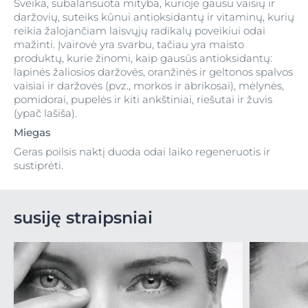
Sveika, subalansuota mityba, kurioje gausu vaisių ir
daržovių, suteiks kūnui antioksidantų ir vitaminų, kurių
reikia žalojančiam laisvųjų radikalų poveikiui odai
mažinti. Įvairovė yra svarbu, tačiau yra maisto
produktų, kurie žinomi, kaip gausūs antioksidantų:
lapinės žaliosios daržovės, oranžinės ir geltonos spalvos
vaisiai ir daržovės (pvz., morkos ir abrikosai), mėlynės,
pomidorai, pupelės ir kiti ankštiniai, riešutai ir žuvis
(ypač lašiša).
Miegas
Geras poilsis naktį duoda odai laiko regeneruotis ir
sustiprėti.
susiję straipsniai