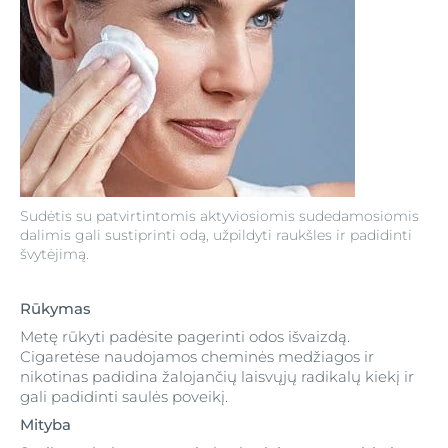
Sudėtis su patvirtintomis aktyviosiomis sudedamosiomis
dalimis gali sustiprinti odą, užpildyti raukšles ir padidinti
švytėjimą.
Rūkymas
Metę rūkyti padėsite pagerinti odos išvaizdą.
Cigaretėse naudojamos cheminės medžiagos ir
nikotinas padidina žalojančių laisvųjų radikalų kiekį ir
gali padidinti saulės poveikį.
Mityba