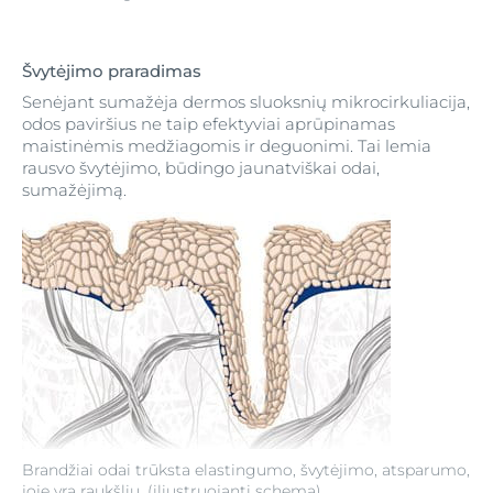
Švytėjimo praradimas
Senėjant sumažėja dermos sluoksnių mikrocirkuliacija,
odos paviršius ne taip efektyviai aprūpinamas
maistinėmis medžiagomis ir deguonimi. Tai lemia
rausvo švytėjimo, būdingo jaunatviškai odai,
sumažėjimą.
Brandžiai odai trūksta elastingumo, švytėjimo, atsparumo,
joje yra raukšlių. (iliustruojanti schema)