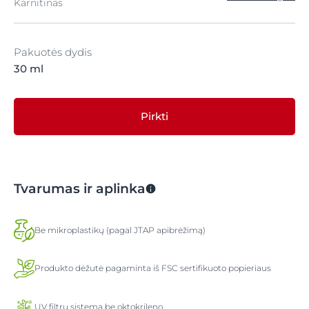
Karnitinas
Pakuotės dydis
30 ml
Pirkti
Tvarumas ir aplinka
Be mikroplastikų (pagal JTAP apibrėžimą)
Produkto dėžutė pagaminta iš FSC sertifikuoto popieriaus
UV filtrų sistema be oktokrileno