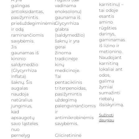
karnitinu) –
galingas
vadinama
tai odoje
antioksidantas,
enoksolonu)
esantis
pasižymintis
gaunama iš
amino
priešuždegiminėmis
Glycyrrhiza
rūgšties
ir odą
glabra
darinys,
raminančiomis
(saldymedžio)
gaminamas
savybėmis.
šaknų ir yra
iš lizino ir
Jis
gerai
metionino.
gaunamas iš
žinoma
Naudojant
kininio
tradicinėje
karnitiną
saldymedžio
kinų
lokaliai ant
(Glycyrrhiza
medicinoje.
odos,
Inflata)
Tai
galima
šaknų. Šis
pentaciklinis
žymiai
augalas
triterpenoidas,
sumažinti
naudoja
pasižymintis
riebalų
natūralius
uždegimą
išsiskyrimą.
junginius,
palengvinančiomis
kad
ir
Sužinoti
apsaugotų
antimikrobinėmis
daugiau
savo ląsteles
savybėmis.
nuo
pernelyg
Gliciretininė