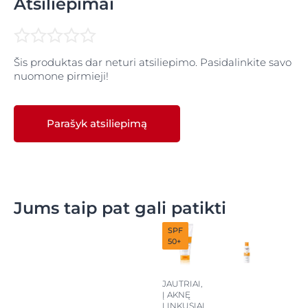
Atsiliepimai
tačiau yra lengvesnės tekstūros ir greitai įsigeria. Jis
specialiai sukurtas riebiai, į aknę linkusiai odai ir
suteikia matinį efektą, neužkimšdamas porų. Jį galite
naudoti ryte kaip pagrindinę apsaugos nuo saulės
Šis produktas dar neturi atsiliepimo. Pasidalinkite savo
priemonę.
nuomone pirmieji!
Parašyk atsiliepimą
Jums taip pat gali patikti
SPF
50+
JAUTRIAI,
Į AKNĘ
LINKUSIAI