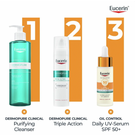
- Labai didelė UVA / UVB apsauga
- Palaiko apsaugą nuo oksidacinio streso, kurį sukelia
UV ir mėlynoji šviesa
- Palaiko apsaugą nuo saulės sukeliamo ankstyvo odos
senėjimo požymių matomumo didėjimo
Gliciretininė rūgštis
palaiko odos atsistatymo
mechanizmus.
2. Oil Control technologija
su riebalų išsiskyrimą
reguliuojančiu L-karnitinu ir lipidus sugeriančiomis
mikrodalelėmis, užtikrinanti ilgalaikį matinį efektą.
3. Apsauga nuo taršos poveikio odai su vitaminais
C ir
E bei provitaminu B5, apsaugančiais nuo laisvųjų
radikalų, kuriuos sukelia aplinkos veiksniai, pavyzdžiui,
tarša.