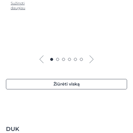
Sužinoti
daugiau
Žiūrėti viską
DUK