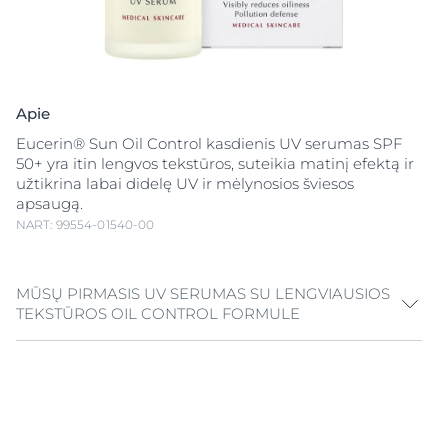
Apie
Eucerin® Sun Oil Control kasdienis UV serumas SPF
50+ yra itin lengvos tekstūros, suteikia matinį efektą ir
užtikrina labai didelę UV ir mėlynosios šviesos
apsaugą.
NART: 99554-01540-00
MŪSŲ PIRMASIS UV SERUMAS SU LENGVIAUSIOS
TEKSTŪROS OIL CONTROL FORMULE
Mūsų lengviausios tekstūros, pažangiausias Oil Control
serumas SPF 50+. Kliniškai patvirtinta trigubo poveikio
formulė:
1. AOX Shield technologija
su likochalkonu A: