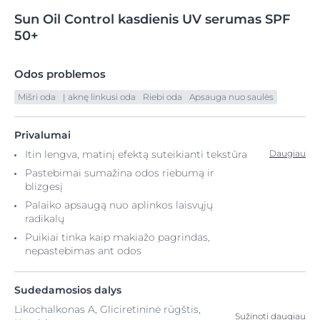
Sun
Oil
Control kasdienis UV
serumas SPF
50+
Odos problemos
Mišri oda
Į aknę linkusi oda
Riebi oda
Apsauga nuo saulės
Privalumai
Itin lengva, matinį efektą suteikianti tekstūra
Daugiau
Pastebimai sumažina odos riebumą ir
blizgesį
Palaiko apsaugą nuo aplinkos laisvųjų
radikalų
Puikiai tinka kaip makiažo pagrindas,
nepastebimas ant odos
Sudedamosios dalys
Likochalkonas A, Gliciretininė rūgštis,
Sužinoti daugiau