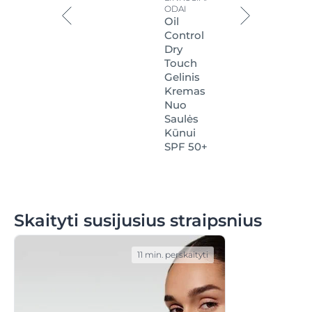
ODAI
Oil
Control
Dry
Touch
Gelinis
Kremas
Nuo
Saulės
Kūnui
SPF 50+
Skaityti susijusius straipsnius
11 min. perskaityti