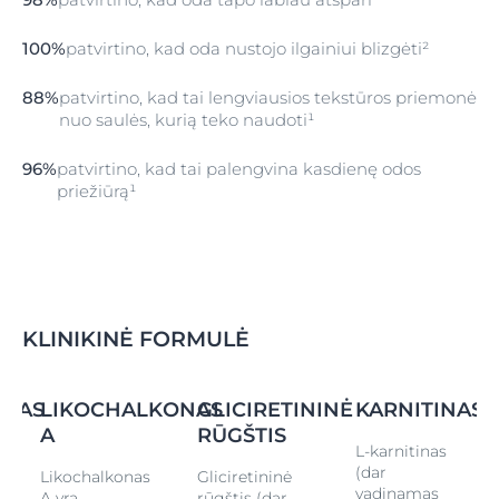
Dažnai tepkitės pakartotinai, ypač nusimaudžius,
suprakaitavus ar nusišluosčius rankšluosčiu.
100%
patvirtino, kad oda nustojo ilgainiui blizgėti²
88%
patvirtino, kad tai lengviausios tekstūros priemonė
nuo saulės, kurią teko naudoti¹
96%
patvirtino, kad tai palengvina kasdienę odos
priežiūrą¹
KLINIKINĖ FORMULĖ
INAS
LIKOCHALKONAS
GLICIRETININĖ
KARNITINAS
A
RŪGŠTIS
L-karnitinas
(dar
Likochalkonas
Gliciretininė
vadinamas
A yra
rūgštis (dar