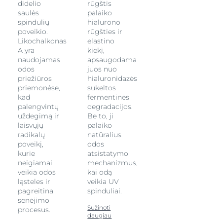
didelio
rūgštis
saulės
palaiko
spindulių
hialurono
poveikio.
rūgšties ir
Likochalkonas
elastino
A yra
kiekį,
naudojamas
apsaugodama
odos
juos nuo
priežiūros
hialuronidazės
priemonėse,
sukeltos
kad
fermentinės
palengvintų
degradacijos.
uždegimą ir
Be to, ji
laisvųjų
palaiko
radikalų
natūralius
poveikį,
odos
kurie
atsistatymo
neigiamai
mechanizmus,
veikia odos
kai odą
ląsteles ir
veikia UV
pagreitina
spinduliai.
senėjimo
Sužinoti
procesus.
daugiau