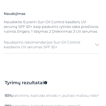
Naudojimas
Naudokite Eucerin Sun Oil Control kasdienį UV
serumą SPF 50+ kaip paskutinį rytinės odos priežiūros
rutinos žingsnį. 1 Valymas 2 Drėkinimas 3 UV serumas
Naudojimo rekomendacijos Sun Oil Control
kasdienis UV serumas SPF 50+
SUPURTYKITE
Prieš naudojimą gerai supurtykite.
NAUDOJIMAS
Tyrimų rezultatai
Tepkite švariai nuvalytą, sausą veido, kaklo ir iškirptės
srities odą. Švelniai įmasažuokite, kol visiškai įsigers,
venkite patekimo į akis.
93%
patvirtino, kad oda atrodo ir jaučiasi mažiau riebi¹
PAKARTOTINIS NAUDOJIMAS
98%
patvirtino, kad oda tapo labiau atspari¹