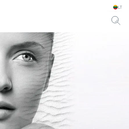
LT
Pasirinkite kalbą ir šalį
usai odai