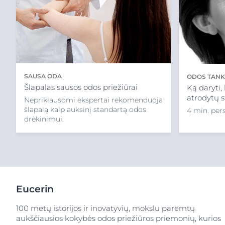
SAUSA ODA
ODOS TANK
Šlapalas sausos odos priežiūrai
Ką daryti
atrodytų st
Nepriklausomi ekspertai rekomenduoja
šlapalą kaip auksinį standartą odos
4 min. pers
drėkinimui.
Eucerin
100 metų istorijos ir inovatyvių, mokslu paremtų
aukščiausios kokybės odos priežiūros priemonių, kurios