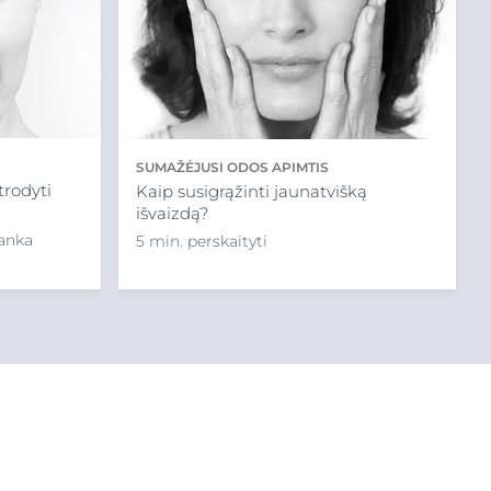
SUMAŽĖJUSI ODOS APIMTIS
trodyti
Kaip susigrąžinti jaunatvišką
išvaizdą?
ranka
5 min. perskaityti