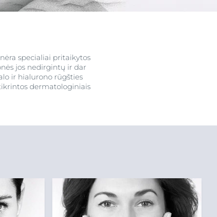
ograma
ėra specialiai pritaikytos
ės jos nedirgintų ir dar
lo ir hialurono rūgšties
tikrintos dermatologiniais