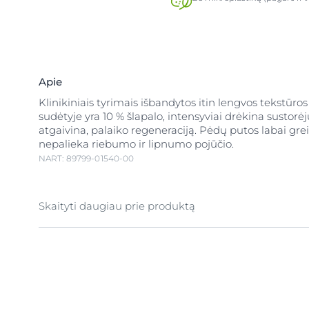
Apie
Klinikiniais tyrimais išbandytos itin lengvos tekstūro
sudėtyje yra 10 % šlapalo, intensyviai drėkina sustorė
atgaivina, palaiko regeneraciją. Pėdų putos labai greit
nepalieka riebumo ir lipnumo pojūčio.
NART: 89799-01540-00
Skaityti daugiau prie produktą
Pėdų putos labai sausai ir šiurkščiai odai Pėdų oda yr
kietesnė nei kitų kūno vietų, kad jos atlaikytų joms t
krūvį. Dėl netinkamos avalynės, spaudimo ar trinties 
kulnų oda, gali tapti šiurkšti, sausa. Eucerin UreaRe
putos su 10% šlapalo intensyviai drėkina šiurkščią ir 