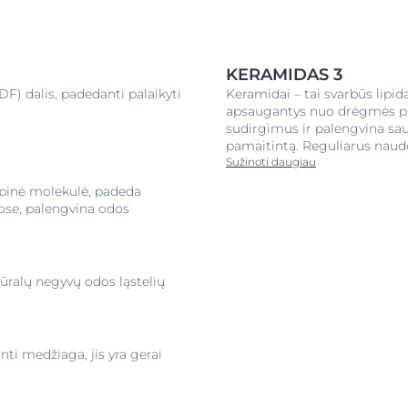
KERAMIDAS 3
F) dalis, padedanti palaikyti
Keramidai – tai svarbūs lipida
apsaugantys nuo drėgmės pr
sudirgimus ir palengvina sau
pamaitintą. Reguliarus naudo
Sužinoti daugiau
opinė molekulė, padeda
uose, palengvina odos
tūralų negyvų odos ląstelių
nti medžiaga, jis yra gerai