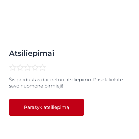
pėdų kremo su 10% šlapalo
ir
Eucerin UreaRepair PLUS pėdų 
tyvumą užtikrinančių veikliųjų medžiagų, tačiau
Eucerin Ure
eletą esminių skirtumų. Tai malonus kvapas, putų tekstūra ir
 nuo kremo. Jos taip pat greitai įsigeria, nepalieka lipnumo ir
Atsiliepimai
Šis produktas dar neturi atsiliepimo. Pasidalinkite
savo nuomone pirmieji!
Parašyk atsiliepimą