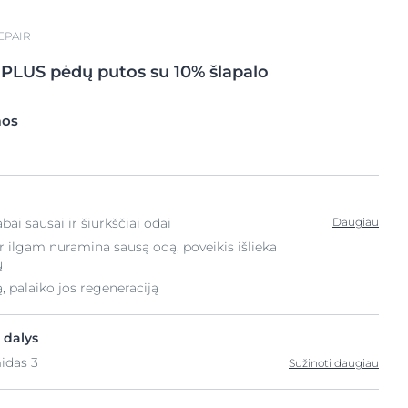
EPAIR
PLUS
pėdų putos su
10% šlapalo
mos
bai sausai ir šiurkščiai odai
Daugiau
r ilgam nuramina sausą odą, poveikis išlieka
ų
, palaiko jos regeneraciją
 dalys
idas 3
Sužinoti daugiau