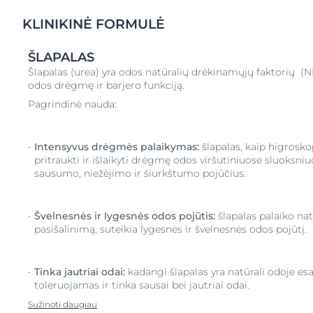
KLINIKINĖ FORMULĖ
ŠLAPALAS
Šlapalas (urea) yra odos natūralių drėkinamųjų faktorių (ND
odos drėgmę ir barjero funkciją.
Pagrindinė nauda:
Intensyvus drėgmės palaikymas:
šlapalas, kaip higrosk
pritraukti ir išlaikyti drėgmę odos viršutiniuose sluoksni
sausumo, niežėjimo ir šiurkštumo pojūčius.
Švelnesnės ir lygesnės odos pojūtis:
šlapalas palaiko na
pasišalinimą, suteikia lygesnės ir švelnesnės odos pojūtį.
Tinka jautriai odai:
kadangi šlapalas yra natūrali odoje esa
toleruojamas ir tinka sausai bei jautriai odai.
Sužinoti daugiau