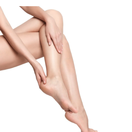
ją nuramina. Putų sudėtyje esantis galingas veiklių
derinys efektyviai puoselėja sausą odą.
Šlapalas
laiko
standartu sausos odos priežiūrai. Tokios veikliosios 
NDF, suteikia odai daug drėgmės, o keramidai stiprin
apsaugo nuo drėgmės praradimo. Jie veikia kartu su
ir dekandioliu – dviem veikliosiomis medžiagomis, ku
gebėjimo greitai regeneruoti odą ir mažinti grybeline
sukeliančių mikroorganizmų kiekį yra labai svarbios 
priemonėsių sudėtyje. Įrodyta, kad naujosios pėdų p
jautrių pėdų atsparumą grybeliui. Klinikiniais ir derm
tyrimais įrodyta, kad ši formulė iš karto suteikia pal
intensyviai ir ilgai drėkina, mažina sausumą ir šiurkš
valandų. Oda vėl tampa lygi, o sustorėjusi oda ir nu
sumažėja. Itin lengvos tekstūros putas lengva tepti, jo
įsigeria, užtikrindamos patogumą ir komforto pojūtį. 
pasižymi maloniu kvapu, unikaliai sukurtu sausai oda
odos, kaip gali atsitikti naudojant kitas priemones, k
kvapiųjų medžiagų. Pėdų putos puikiai tinka senstanč
bei sergant tokiomis odos ligomis kaip kserozė, psori
diabetas. 95% diabetu sergančių vartotojų patvirtino
putų tekstūra ir konsistencija yra puiki, jas patogu n
diabetikų odai. Be to, 94% diabetu sergančių pacient