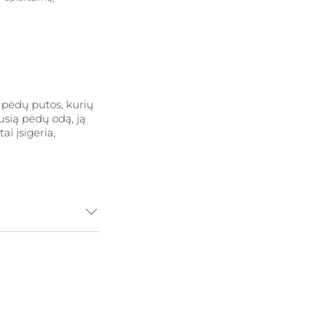
s pėdų putos, kurių
jusią pėdų odą, ją
ai įsigeria,
a storesnė ir
enkantį didelį
pėdų, ir ypač
pair PLUS pėdų
sausą pėdų odą,