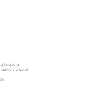
tų tekstūra
ia gaivumo pojūtį
odą