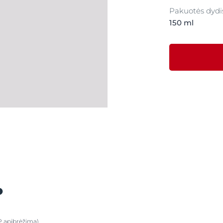
Pakuotės dydi
150 ml
P apibrėžimą)