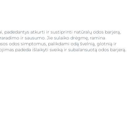
i, padedantys atkurti ir sustiprinti natūralų odos barjerą,
aradimo ir sausumo. Jie sulaiko drėgmę, ramina
sos odos simptomus, palikdami odą švelnią, glotnią ir
jimas padeda išlaikyti sveiką ir subalansuotą odos barjerą.