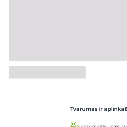
Tvarumas ir aplinka
Be mikroplastikų (pagal JTA