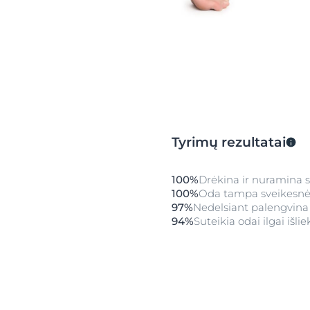
putos yra veiksmingos sausai odai, o 96% patvirtino, 
odą, suteikia jai švelnumo. Putos gali būti naudoja
priežiūrai. Tyrimai taip pat parodė, kad 98% išbandžius
putos ypač gerai tinka odai, kurią sudirgino kompresi
Tyrimų rezultatai
100%
Drėkina ir nuramina 
100%
Oda tampa sveikesnė 
97%
Nedelsiant palengvina
94%
Suteikia odai ilgai išl