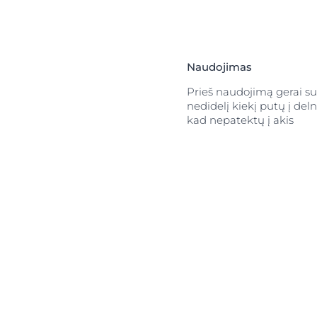
jų medžiagų
mas auksiniu
medžiagos kaip
a odos barjerą ir
 dekspantenoliu
Naudojimas
rios dėl savo
Prieš naudojimą gerai sup
s infekcijas
nedidelį kiekį putų į del
pėdų priežiūros
kad nepatektų į akis
utos didina
atologiniais
engvėjimą,
tumą iki 48
ospaudos
s greitai
Be to, putos
i, nedirgina
urių sudėtyje yra
iai, sausai odai
azė, o ypač
, kad kvepiančių
audoti sausai
ų patvirtino, kad