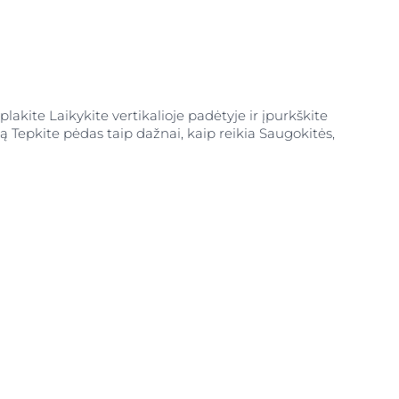
lakite Laikykite vertikalioje padėtyje ir įpurkškite
ną Tepkite pėdas taip dažnai, kaip reikia Saugokitės,