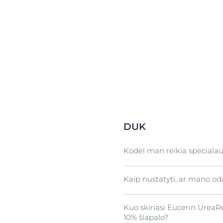
DUK
Kodėl man reikia special
Kaip nustatyti, ar mano oda
Pėdų oda yra ypač linkusi sa
nepatogios avalynės pėdose 
todėl jai reikia sodresnės 
Kuo skiriasi Eucerin Urea
Šioje svetainėje rasite info
10% šlapalo?
arba nerimaujate dėl simp