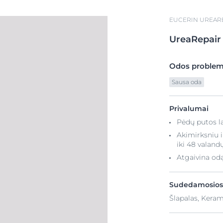
EUCERIN UREAR
UreaRepair
Odos proble
Sausa oda
Privalumai
Pėdų putos la
Akimirksniu i
iki 48 valand
Atgaivina odą
Sudedamosios
Šlapalas, Keram