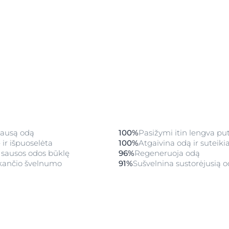
kad jos drėkina
mos papildomai
iųjų teigia, jog
nės kojinės.
sausą odą
100%
Pasižymi itin lengva pu
ir išpuoselėta
100%
Atgaivina odą ir suteik
 sausos odos būklę
96%
Regeneruoja odą
iekančio švelnumo
91%
Sušvelnina sustorėjusią 