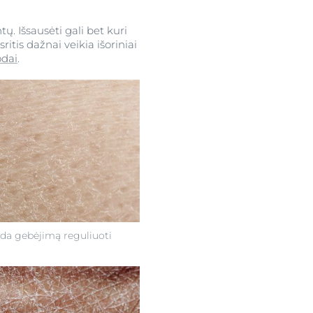
. Išsausėti gali bet kuri
itis dažnai veikia išoriniai
odai
.
da gebėjimą reguliuoti