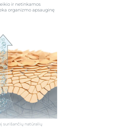
veikio ir netinkamos
atlieka organizmo apsauginę
į surišančių natūralių