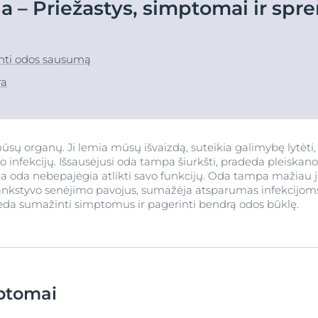
 – Priežastys, simptomai ir spr
Hyaluron-Filler - Visos
Sausa oda
a
kite Anti-Pigment
Socialinės misijos pr
priemonės
Sausai, ypač sausai, šiurkščiai ir suskilinėjusiai pėdų ir kulnų odai
Ypač jautri oda
UreaRepair PLUS pėdų kremas su 10 % šlapalo
tinti odos sausumą
pH5
Sužinoti daugiau
5.0
2 Atsiliepimai
Sužinoti daugiau
ra
si oda
Q10 Active
Pirkti
 plaukų
Apsauga nuo saulės
UreaRepair
ūsų organų. Ji lemia mūsų išvaizdą, suteikia galimybę lytėti,
Peržiūrėti visas
 infekcijų. Išsausėjusi oda tampa šiurkšti, pradeda pleiskan
saulės
ta oda nebepajėgia atlikti savo funkcijų. Oda tampa mažiau ja
priemones
 ankstyvo senėjimo pavojus, sumažėja atsparumas infekcijoms.
eda sumažinti simptomus ir pagerinti bendrą odos būklę.
ptomai