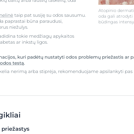
ų baltų arba rausvų taškelių, oda
Atopinio dermati
nelinė
taip pat susiję su odos sausumu.
oda gali atrodyti 
da paprastai būna paraudusi,
būdingas intensy
prus niežulys.
padidina tokie medžiagų apykaitos
abetas ar inkstų ligos.
macijos, kuri padėtų nustatyti odos problemų priežastis ar p
odos testą
.
kelia nerimą arba stiprėja, rekomenduojame apsilankyti pas 
gikliai
priežastys