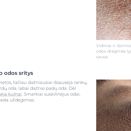
Vidiniai ir išorini
odos drėgmės lyg
sausa.
 odos sritys
 vietos, tačiau dažniausiai išsausėja rankų,
uzdų oda, labai dažnai padų oda. Dėl
nėja kulnai
. Smarkiai suskilinėjus odai,
deda uždegimas.