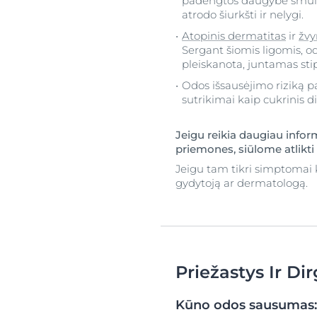
padengtos daugybe smulki
atrodo šiurkšti ir nelygi.
Atopinis dermatitas
ir
žvy
Sergant šiomis ligomis, o
pleiskanota, juntamas sti
Odos išsausėjimo riziką 
sutrikimai kaip cukrinis di
Jeigu reikia daugiau infor
priemones, siūlome atlikti
Jeigu tam tikri simptomai 
gydytoją ar dermatologą.
Priežastys Ir Dir
Kūno odos sausumas: 