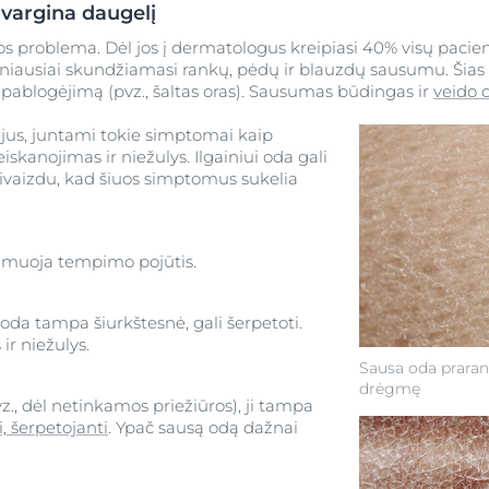
vargina daugelį
 problema. Dėl jos į dermatologus kreipiasi 40% visų pacientų
žniausiai skundžiamasi rankų, pėdų ir blauzdų sausumu. Šias sr
 pablogėjimą (pvz., šaltas oras). Sausumas būdingas ir
veido 
jus, juntami tokie simptomai kaip
skanojimas ir niežulys. Ilgainiui oda gali
kivaizdu, kad šiuos simptomus sukelia
kamuoja tempimo pojūtis.
oda tampa šiurkštesnė, gali šerpetoti.
ir niežulys.
Sausa oda praran
drėgmę
., dėl netinkamos priežiūros), ji tampa
i, šerpetojanti
. Ypač sausą odą dažnai