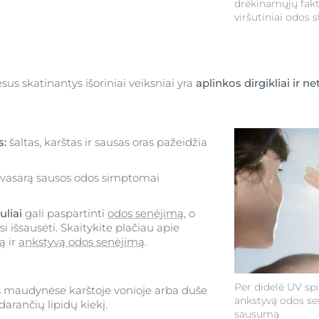
drėkinamųjų fakt
viršutiniai odos s
us skatinantys išoriniai veiksniai yra
aplinkos dirgikliai ir 
s:
šaltas, karštas ir sausas oras pažeidžia
r vasarą sausos odos simptomai
uliai
gali paspartinti
odos senėjimą
, o
i išsausėti. Skaitykite plačiau apie
ą
ir
ankstyvą odos senėjimą
.
Per didelė UV spi
s maudynėse karštoje vonioje arba duše
ankstyvą odos se
arančių lipidų kiekį.
sausumą