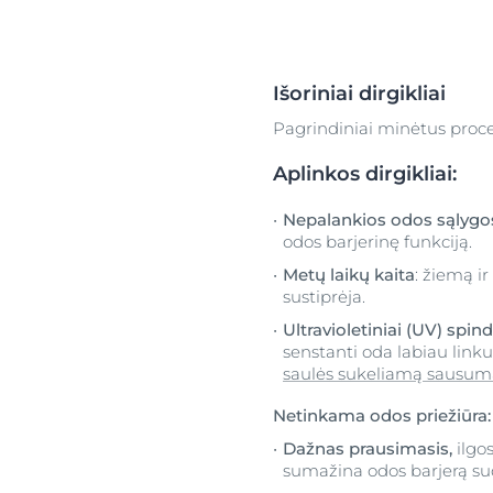
Išoriniai dirgikliai
Pagrindiniai minėtus proces
Aplinkos dirgikliai:
Nepalankios odos sąlygo
odos barjerinę funkciją.
Metų laikų kaita
: žiemą i
sustiprėja.
Ultravioletiniai
(UV) spind
senstanti oda labiau linkus
saulės sukeliamą sausum
Netinkama odos priežiūra:
Dažnas prausimasis,
ilgo
sumažina odos barjerą sud