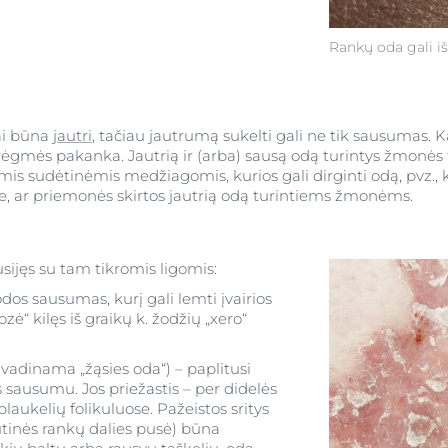
Rankų oda gali i
ai būna
jautri
, tačiau jautrumą sukelti gali ne tik sausumas. 
i drėgmės pakanka. Jautrią ir (arba) sausą odą turintys žmonės
mis sudėtinėmis medžiagomis, kurios gali dirginti odą, pvz.,
ite, ar priemonės skirtos jautrią odą turintiems žmonėms.
sijęs su tam tikromis ligomis:
odos sausumas, kurį gali lemti įvairios
zė“ kilęs iš graikų k. žodžių „xero“
s vadinama „žąsies oda“) – paplitusi
 sausumu. Jos priežastis – per didelės
aukelių folikuluose. Pažeistos sritys
šutinės rankų dalies pusė) būna