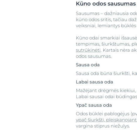
Kūno odos sausumas 
Sausumas – dažniausia odos
kūno odos sritis, tačiau da
veiksniai, lemiantys būklės
Kūno odai smarkiai išsausė
tempimas, šiurkštumas, plei
sutrūkinėti
. Kartais nėra a
odos sausumas.
Sausa oda
Sausa oda būna šiurkšti, 
Labai sausa oda
Mažėjant drėgmės kiekiui, 
Labai sausai odai būdingas 
Ypač sausa oda
Odos būklei pablogėjus (pvz
ypač šiurkšti, pleiskanojant
vargina stiprus niežulys.