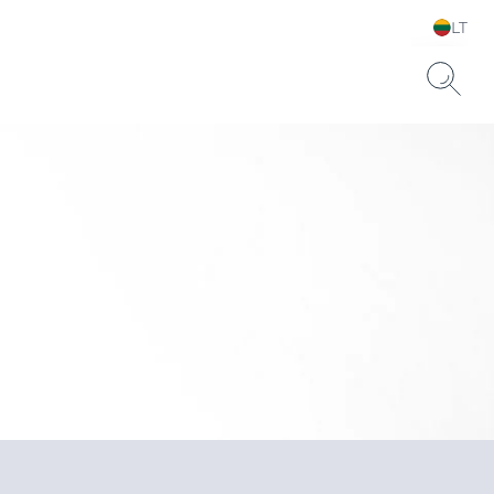
LT
Pasirinkite kalbą ir šalį
usai odai