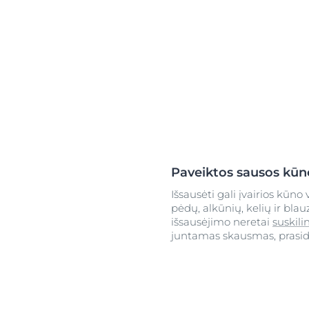
Paveiktos sausos kūno
Išsausėti gali įvairios kūno
pėdų, alkūnių, kelių ir bla
išsausėjimo neretai
suskili
juntamas skausmas, prasi