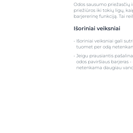
Odos sausumo priežasčių ir
priežiūros iki tokių ligų, 
barjererinę funkciją. Tai reiš
Išoriniai veiksniai
Išoriniai veiksniai gali sut
tuomet per odą netenka
Jeigu prausiantis pašalina
odos paviršiaus barjeras -
netenkama daugiau vand