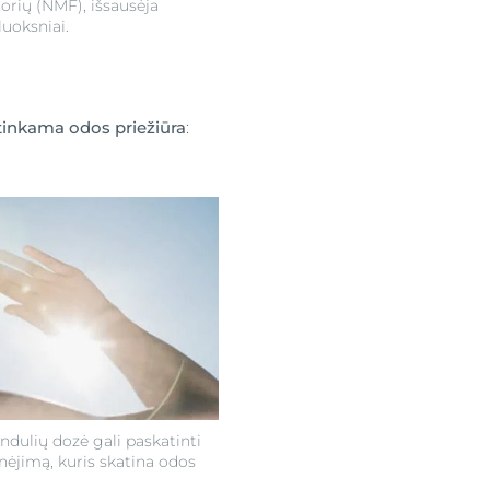
orių (NMF), išsausėja
luoksniai.
netinkama odos priežiūra
:
ndulių dozė gali paskatinti
nėjimą, kuris skatina odos