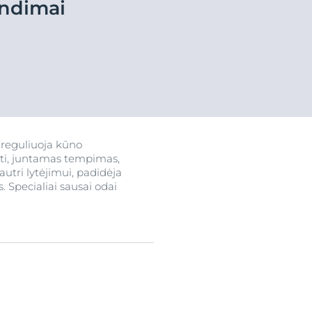
endimai
ograma
 reguliuoja kūno
oti, juntamas tempimas,
utri lytėjimui, padidėja
 Specialiai sausai odai