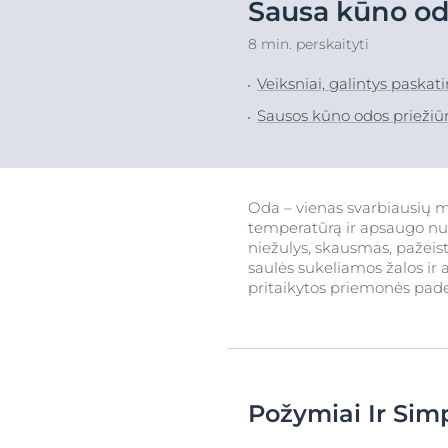
Sausa kūno oda
Galvos odos ir plaukų
Ypač jautri od
Atras
8 min. perskaityti
problemos
Sudirgusi oda
Jautri oda
Veiksniai, galintys paska
Riebi oda
Apsauga nuo saulės
Sausos kūno odos priežiū
Į raudonį linku
Prakaitavimas
Galvos odos ir
problemos
Oda – vienas svarbiausių m
Jautri oda
temperatūrą ir apsaugo nuo
Apsauga nuo 
niežulys, skausmas, pažeis
saulės sukeliamos žalos ir
Prakaitavimas
pritaikytos priemonės pad
Požymiai Ir Sim