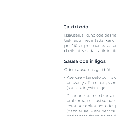
Jautri oda
Išsausėjusi kūno oda dažn
tiek jautri net ir tada, ka
priežiūros priemones su to
dažikliai. Visada patikrink
Sausa oda ir ligos
Odos sausumas gali būti su
Kserozė
– tai patologinis 
priežastys. Terminas „ksero
(sausas) ir „osis“ (liga).
Piliarinė keratozė (kartai
problema, susijusi su odos
keratino sankaupos odos pl
(dažniausiai – išorinė vir