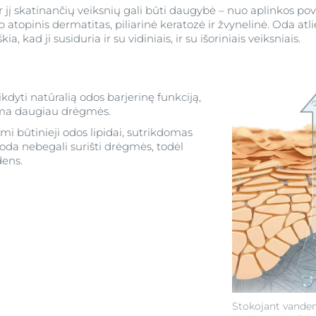
 jį skatinančių veiksnių gali būti daugybė – nuo aplinkos po
kaip atopinis dermatitas, piliarinė keratozė ir žvynelinė. Oda 
kia, kad ji susiduria ir su vidiniais, ir su išoriniais veiksniais.
rikdyti natūralią odos barjerinę funkciją,
ma daugiau drėgmės.
mi būtinieji odos lipidai, sutrikdomas
 oda nebegali surišti drėgmės, todėl
ens.
Stokojant vanden