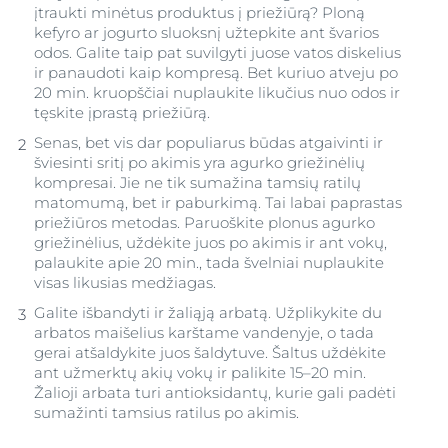
įtraukti minėtus produktus į priežiūrą? Ploną
kefyro ar jogurto sluoksnį užtepkite ant švarios
odos. Galite taip pat suvilgyti juose vatos diskelius
ir panaudoti kaip kompresą. Bet kuriuo atveju po
20 min. kruopščiai nuplaukite likučius nuo odos ir
tęskite įprastą priežiūrą.
Senas, bet vis dar populiarus būdas atgaivinti ir
šviesinti sritį po akimis yra agurko griežinėlių
kompresai. Jie ne tik sumažina tamsių ratilų
matomumą, bet ir paburkimą. Tai labai paprastas
priežiūros metodas. Paruoškite plonus agurko
griežinėlius, uždėkite juos po akimis ir ant vokų,
palaukite apie 20 min., tada švelniai nuplaukite
visas likusias medžiagas.
Galite išbandyti ir žaliąją arbatą. Užplikykite du
arbatos maišelius karštame vandenyje, o tada
gerai atšaldykite juos šaldytuve. Šaltus uždėkite
ant užmerktų akių vokų ir palikite 15–20 min.
Žalioji arbata turi antioksidantų, kurie gali padėti
sumažinti tamsius ratilus po akimis.