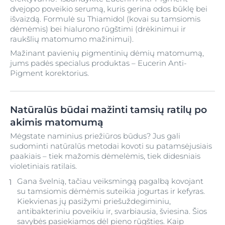
dvejopo poveikio serumą, kuris gerina odos būklę bei
išvaizdą. Formulė su Thiamidol (kovai su tamsiomis
dėmėmis) bei hialurono rūgštimi (drėkinimui ir
raukšlių matomumo mažinimui).
Mažinant pavienių pigmentinių dėmių matomumą,
jums padės specialus produktas – Eucerin Anti-
Pigment korektorius.
Natūralūs būdai mažinti tamsių ratilų po
akimis matomumą
Mėgstate naminius priežiūros būdus? Jus gali
sudominti natūralūs metodai kovoti su patamsėjusiais
paakiais – tiek mažomis dėmelėmis, tiek didesniais
violetiniais ratilais.
Gana švelnią, tačiau veiksmingą pagalbą kovojant
su tamsiomis dėmėmis suteikia jogurtas ir kefyras.
Kiekvienas jų pasižymi priešuždegiminiu,
antibakteriniu poveikiu ir, svarbiausia, šviesina. Šios
savybės pasiekiamos dėl pieno rūgšties. Kaip