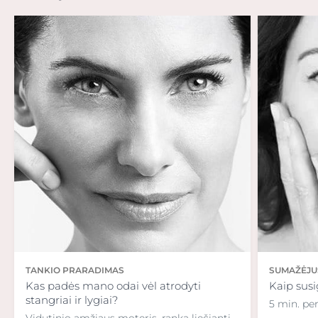
TANKIO PRARADIMAS
SUMAŽĖJUS
Kas padės mano odai vėl atrodyti
Kaip susi
stangriai ir lygiai?
5 min. per