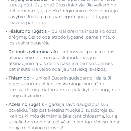
turėtų būti jūsų priežiūros rinkinyje. Jie veiksmingi
dėl raminamųjų, priešuždegiminių ir šviesinamųjų
savybių. Jūs taip pat pamėgsite juos dėl to, jog
mažina patinimą.
Hialurono rūgštis
– puikiai drėkina ir palaiko odos
drėgmę. Dėl to oda atrodo lygesnė, pamaitinta, o
jos spalva pagerėja.
Retinolis (vitaminas A)
– intensyviai palaiko odos
atsinaujinimo procesus, skatindamas jos
atsinaujinimą. Jis ne tik pašalina tamsias dėmes,
bet ir suteikia veido odai jaunatvišką išvaizdą.
Thiamidol
– unikali Eucerin sudedamoji dalis. Ji
buvo sukurta siekiant veiksmingai sumažinti
tamsių dėmių matomumą ir palaikyti apsaugą nuo
naujų atsiradimo.
Azelaino rūgštis
– garsėja savo daugiapusišku
poveikiu. Taip pat šviesinamuoju! Ji susidoroja su
įvairios kilmės dėmėmis, įskaitant chloazmą, kurią
sukelia hormoniniai pokyčiai, ir lentigo. Veiksmingai
riboja melanino gamybą!