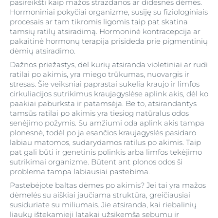
pasireikšti kaip mažos strazdanos ar didesnės dėmės.
Hormoniniai pokyčiai organizme, susiję su fiziologiniais
procesais ar tam tikromis ligomis taip pat skatina
tamsių ratilų atsiradimą. Hormoninė kontracepcija ar
pakaitinė hormonų terapija prisideda prie pigmentinių
dėmių atsiradimo.
Dažnos priežastys, dėl kurių atsiranda violetiniai ar rudi
ratilai po akimis, yra miego trūkumas, nuovargis ir
stresas. Šie veiksniai paprastai sukelia kraujo ir limfos
cirkuliacijos sutrikimus kraujagyslėse aplink akis, dėl ko
paakiai paburksta ir patamsėja. Be to, atsirandantys
tamsūs ratilai po akimis yra tiesiog natūralus odos
senėjimo požymis. Su amžiumi oda aplink akis tampa
plonesnė, todėl po ja esančios kraujagyslės pasidaro
labiau matomos, sudarydamos ratilus po akimis. Taip
pat gali būti ir genetinis polinkis arba limfos tekėjimo
sutrikimai organizme. Būtent ant plonos odos ši
problema tampa labiausiai pastebima.
Pastebėjote baltas dėmes po akimis? Jei tai yra mažos
dėmelės su aiškiai jaučiama struktūra, greičiausiai
susiduriate su miliumais. Jie atsiranda, kai riebalinių
liaukų ištekamieji latakai užsikemša sebumu ir