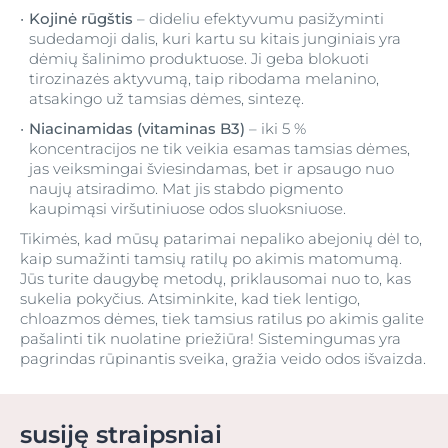
Kojinė rūgštis
– dideliu efektyvumu pasižyminti
sudedamoji dalis, kuri kartu su kitais junginiais yra
dėmių šalinimo produktuose. Ji geba blokuoti
tirozinazės aktyvumą, taip ribodama melanino,
atsakingo už tamsias dėmes, sintezę.
Niacinamidas (vitaminas B3)
– iki 5 %
koncentracijos ne tik veikia esamas tamsias dėmes,
jas veiksmingai šviesindamas, bet ir apsaugo nuo
naujų atsiradimo. Mat jis stabdo pigmento
kaupimąsi viršutiniuose odos sluoksniuose.
Tikimės, kad mūsų patarimai nepaliko abejonių dėl to,
kaip sumažinti tamsių ratilų po akimis matomumą.
Jūs turite daugybę metodų, priklausomai nuo to, kas
sukelia pokyčius. Atsiminkite, kad tiek lentigo,
chloazmos dėmes, tiek tamsius ratilus po akimis galite
pašalinti tik nuolatine priežiūra! Sistemingumas yra
pagrindas rūpinantis sveika, gražia veido odos išvaizda.
susiję straipsniai