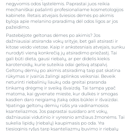
negyvomis odos ląstelėmis. Paprastai juos reikia
mechaniškai pašalinti profesionaliame kosmetologijos
kabinete. Retais atvejais šviesios dėmės po akimis
byloja apie melanino praradimą dėl odos ligos ar jos
pažeidimo.
Pastebėjote geltonas dėmes po akimis? Jos
dažniausiai atsiranda vokų srityje, bet gali atsirasti ir
kitose veido vietose. Kaip ir ankstesniais atvejais, sunku
nurodyti vieną konkrečią jų atsiradimo priežastį. Tai
gali būti dieta, gausi riebalų, ar per didelis kiekis
karotenoidų, kurie suteikia odai gelsvą atspalvį.
Geltonų dėmių po akimis atsiradimą taip pat skatina
rūkymas ir įvairūs žalingi aplinkos veiksniai. Beveik
neturinti riebalinių liaukų oda greitai praranda
tinkamą drėgmę ir sveiką išvaizdą. Tai tampa ypač
matoma, kai gyvenate mieste, kur dulkės ir smogas
kasdien daro neigiamą įtaką odos būklei ir išvaizdai.
Ypatinga geltonų dėmių rūšis yra vadinamosios
ksanteliazmos. Jos paprastai susidaro ant vokų,
dažniausiai vidutinio ir vyresnio amžiaus žmonėms. Tai
sukelia lipidų (riebalų) kaupimasis po oda. Yra
tiesioginis ryšys tarp ksanteliazmų buvimo ir riebalų