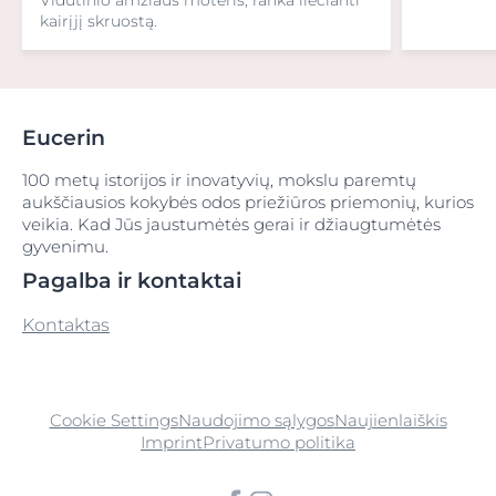
Vidutinio amžiaus moteris, ranka liečianti
kairįjį skruostą.
Eucerin
100 metų istorijos ir inovatyvių, mokslu paremtų
aukščiausios kokybės odos priežiūros priemonių, kurios
veikia. Kad Jūs jaustumėtės gerai ir džiaugtumėtės
gyvenimu.
Pagalba ir kontaktai
Kontaktas
Cookie Settings
Naudojimo sąlygos
Naujienlaiškis
Imprint
Privatumo politika