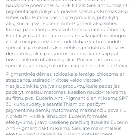
naudokite priemones su SPF filtrais. Siekiant sumažinti
pigmentacijos pokyčius, pravers specialus kremas akių
srities odai. Būtinai pasirinkite produktą, pritaikytą
akių sričiai, pvz., Eucerin Anti-Pigment akių srities
kremą, padedantį pašviesinti tamsius ratilus. Žinoma,
kad tai yra subtili ir jautri sritis, reikalaujanti ypatingos
ir sistemingos priežiūros, todėl labai svarbu naudoti
specialiai jai sukurtus kosmetikos produktus. Rinkitės
dermatologiškai patikrintus kremus, kurie taip pat
buvo patikrinti oftalmologiškai! Puikiai pasitarnaus
specialus serumas, sukurtas akių srities odos priežiūrai.
Pigmentinės dėmės, tokios kaip lentigo, chloazma ar
strazdanos, atsirado ir kitose veido vietose?
Nesijaudinkite, yra įvairių produktų, kurie padės jas
padaryti mažiau matomas. Kasdien naudokite kremą
su filtru, pvz., Eucerin Anti-Pigment dieninį kremą SPF
30, kurio sudėtyje esantis Thiamidol pasižymi
pigmentinių dėmių matomumą mažinančiu poveikiu.
Norėdami visiškai išnaudoti Eucerin formulės
efektyvumą, į savo kasdienę priežiūrą įtraukite Eucerin
Anti-Pigment naktinį kremą. Siekiate maksimalaus
efektyvumo? Išbandykite Eucerin Anti-Pigment