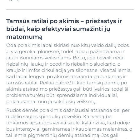
Tamsūs ratilai po akimis – priežastys ir
būdai, kaip efektyviai sumažinti jų
matomumą
Oda po akimis labai skiriasi nuo kitų veido dalių odos.
Ji yra gerokai plonesnė, todėl labiau pažeidžiama ir
jautri išoriniams veiksniams. Be to, joje beveik nėra
riebalinių liaukų ir poodinio riebalinio sluoksnio, o
kraujo ir limfos cirkuliacija yra silpnesnė. Visa tai lemia,
kad labai lengvai po akimis atsiranda paburkimas ir
tamsūs ratilai. Reikia pabrėžti, kad tamsių dėmių po
akimis atsiradimo priežastys gali būti įvairios, todėl ši
problema turėtų būti sprendžiama individualiai,
priklausomai nuo ją sukėlusių veiksnių.
Rudos dėmės po akimis dažniausiai atsiranda dėl per
didelio saulės spindulių poveikio. Kai veidą be
tinkamos apsaugos veikia saulė, kyla rizika, kad odoje
bus intensyviai gaminamas ir kaupiamas melaninas, o
tai lemia pigmentinių dėmių atsiradimą. Jos gali