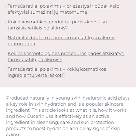
Tamsūs ratilai po akimis – priežastys ir būdai, kaip
efektyviai sumažinti jų matomumą
Kokie kosmetikos produktai padės kovoti su
tamsiais ratilais po akimis?
Natūralūs būdai mažinti tamsių ratilų po akimis
matomumą
Kokios kosmetologinės procedūros padės atsikratyti
tamsių ratilų po akimis?
Tamsūs ratilai po akimis – kokių kosmetikos
ingredientų verta ieškoti?
Produced naturally in young skin, hyaluronic acid plays
a key role in skin hydration and is a popular skincare
ingredient. This article looks at what it is, how it works
and how Eucerin use it effectively as an active
ingredient in cleansing, care and sun protection
products to boost hydration and delay signs of skin
aging.