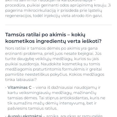
procedūra, puikiai gerinanti odos aprūpinimą krauju. Ji
pagerina mikrocirkuliaciją ir prisideda prie ląstelių
regeneracijos, todėl injekcijų vieta atrodo itin gaivi.
Tamsūs ratilai po akimis – kokių
kosmetikos ingredientų verta ieškoti?
Nors ratilai ir tamsios dėmės po akimis yra gana
erzinanti problema, prieš juos nesate bejėgiai. Jūs
turite daugybę veikliųjų medžiagų, kurios su jais
puikiai susidoroja. Naudokite kosmetiką su tomis
medžiagomis praturtintomis formulėmis ir greitai
pamiršite neestetiškus pokyčius. Kokios medžiagos
tinka labiausiai?
Vitaminas C
– viena iš dažniausiai naudojamų ir
kartu veiksmingiausių medžiagų, mažinančių
tamsias dėmes. Tai stiprus antioksidantas, kuris ne
tik sumažins mažų dėmių intensyvumą, bet ir
pašviesins tamsius ratilus.
Augalų ekstraktai
– arnika, agurkas ar ramunėlės