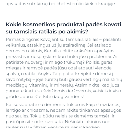
apykaitos sutrikimų bei cholesterolio kiekio kraujyje.
Kokie kosmetikos produktai padės kovoti
su tamsiais ratilais po akimis?
Pirmas žingsnis kovojant su tamsiais ratilais – pašalinti
veiksnius, atsakingus už jų atsiradimą. Jei atsirado
dėmės po akimis, išanalizuokite anksčiau aprašytas
priežastis ir nuspręskite, kuri tinka jūsų problemai. Ar
patiriate nuovargį ir miego trūkumą? Poilsis, geras
miegas ir ramybė padės jūsų odai atgauti vienodą
spalvą, o ratilai išnyks. Taip pat atkreipkite dėmesį į
savo mitybą – joje turėtų būti gausu vertingų maistinių
medžiagų, vitaminų ir mineralų. Atsiminkite, kad juos
gaunate kartu su šviežiomis daržovėmis, vaisiais ir viso
grūdo duona. Gerkite daug vandens!
Kai susiduriate su dėmėmis, tokiomis kaip strazdanos,
lentigo ar chloazma, nepamirškite tinkamos apsaugos
nuo saulės. Tokiu būdu neleisite dėmėms tamsėti ir
pasirūpinsite odos sveikata. Nešiokite akinius nuo
saulės su UV filtrais, venkite saulės ir kasdien