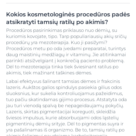
Kokios kosmetologinės procedūros padės
atsikratyti tamsių ratilų po akimis?
Procedūros pasirinkimas priklauso nuo dėmių, su
kuriomis kovojate, tipo. Tarp populiariausių akių sričių
procedūrų yra mezoterapija. Kuo ji pasižymi?
Procedūros metu po oda įvedami preparatai, turintys
daug maistinių medžiagų ir vitaminų. Jie atitinkamai
parinkti atsižvelgiant į konkrečią paciento problemą.
Dėl to mezoterapija tinka tiek šviesinant ratilus po
akimis, tiek mažinant taškines dėmes.
Labai efektyvus šalinant tamsias dėmes ir frakcinis
lazeris. Aukštos galios spindulys pasiekia gilius odos
sluoksnius, kur sukelia kontroliuojamus pažeidimus,
tuo pačiu skatindamas gijimo procesus. Atstatyta oda
jau turi vienodą spalvą be nepageidaujamų pokyčių.
Lazeris, skirtas pigmentacijai koreguoti, skleidžia
šviesos impulsus, kurie absorbuojami odos ląstelių
pigmentinių dėmių srityje. Dėl to pigmentas suyra ir
yra pašalinamas iš organizmo. Be to, tamsių ratilų po
akimis šalinimui naudojama karboksiterapija –