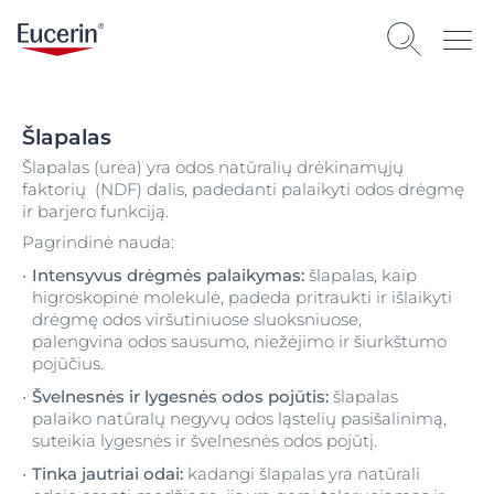
Šlapalas
Šlapalas (urea) yra odos natūralių drėkinamųjų
faktorių (NDF) dalis, padedanti palaikyti odos drėgmę
ir barjero funkciją.
Pagrindinė nauda:
Intensyvus drėgmės palaikymas:
šlapalas, kaip
higroskopinė molekulė, padeda pritraukti ir išlaikyti
drėgmę odos viršutiniuose sluoksniuose,
palengvina odos sausumo, niežėjimo ir šiurkštumo
pojūčius.
Švelnesnės ir lygesnės odos pojūtis:
šlapalas
palaiko natūralų negyvų odos ląstelių pasišalinimą,
suteikia lygesnės ir švelnesnės odos pojūtį.
Tinka jautriai odai:
kadangi šlapalas yra natūrali