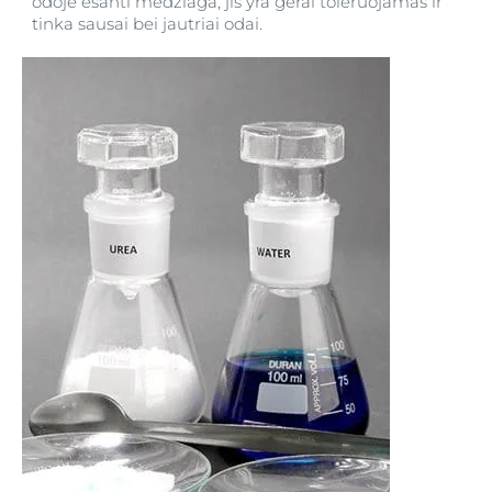
odoje esanti medžiaga, jis yra gerai toleruojamas ir
tinka sausai bei jautriai odai.