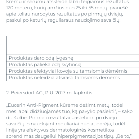
kremu ir serumu atskleidė labai teigiamus rezultatus.
120 moterų, kurių amžius nuo 25 iki 55 metų, pranešė
apie toliau nurodytus rezultatus po pirmųjų dviejų,
paskui po keturių reguliaraus naudojimo savaičių:
Produktas daro odą lygesnę
Produktas palieka odą švytinčią
Produktas efektyviai kovoja su tamsiomis dėmėmis
Produktas neleidžia atsirasti tamsioms dėmėms
2. Beiersdorf AG, PiU, 2017 m. lapkritis
„Eucerin Anti-Pigment kūrėme dešimt metų, todėl
mes labai didžiuojamės tuo, ką pavyko pasiekti“, – sako
dr. Kolbe. Pirmieji rezultatai pastebimi po dviejų
savaičių, o naudojant reguliariai nuolat gerėja, todėl
linija yra efektyvus dermatologinės kosmetikos
sprendimas daugeliui hiperpigmentacijos tipų. „Be to,“,