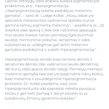
Dažnai netolygų odos atspalvį sukelia pigmentacijos
problemos, pvz., hiperpigmentacija.
„Hiperpigmentaciją sukelia padidėjusi melanino
gamyba“, – sako dr. Ludge Kolbe. „Mūsų odoje yra
specialios melanocitais vadinamos ląstelės, kurios
gamina tamsų pigmentą melaniną“, – paaiškina jis. „Jis
suteikia odai spalvą ir šiek tiek natūralios apsaugos
nuo saulės šviesos, tačiau pernelyg ilgas buvimas
saulėje, hormoniniai pokyčiai, senėjimas ir odos
sužalojimas ar uždegimas gali lemti melanino
gamybos padidėjimą ir sukelti hiperpigmentaciją.“
Hiperpigmentacija atrodo kaip tamsios dėmės ir
senatvinės dėmės (dar vadinamos saulės dėmėmis),
dėl kurių odos spalva atrodo nelygi. Pernelyg intensyvi
melanino gamyba taip pat yra pagrindinė tokių būklių
kaip melazma ir použdegiminė hiperpigmentacija
priežastis. Dr. Kolbe paaiškina, kad „nors
hiperpigmentuota oda paprastai nekelia pavojaus,
tačiau ji gali kelti įtampą ir daryti poveikį su ja
susidūrusių žmonių gyvenimo kokybei.“