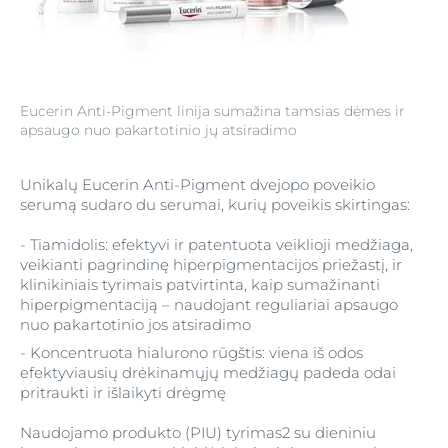
Eucerin Anti-Pigment linija sumažina tamsias dėmes ir
apsaugo nuo pakartotinio jų atsiradimo
Unikalų Eucerin Anti-Pigment dvejopo poveikio
serumą sudaro du serumai, kurių poveikis skirtingas:
- Tiamidolis: efektyvi ir patentuota veiklioji medžiaga,
veikianti pagrindinę hiperpigmentacijos priežastį, ir
klinikiniais tyrimais patvirtinta, kaip sumažinanti
hiperpigmentaciją – naudojant reguliariai apsaugo
nuo pakartotinio jos atsiradimo
- Koncentruota hialurono rūgštis: viena iš odos
efektyviausių drėkinamųjų medžiagų padeda odai
pritraukti ir išlaikyti drėgmę
Naudojamo produkto (PIU) tyrimas2 su dieniniu