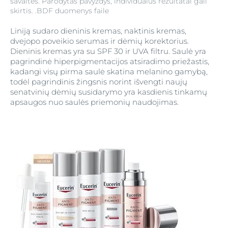
savaites. Parodytas pavyzdys, individualūs rezultatai gali
skirtis. .BDF duomenys faile
Liniją sudaro dieninis kremas, naktinis kremas,
dvejopo poveikio serumas ir dėmių korektorius.
Dieninis kremas yra su SPF 30 ir UVA filtru. Saulė yra
pagrindinė hiperpigmentacijos atsiradimo priežastis,
kadangi visų pirma saulė skatina melanino gamybą,
todėl pagrindinis žingsnis norint išvengti naujų
senatvinių dėmių susidarymo yra kasdienis tinkamų
apsaugos nuo saulės priemonių naudojimas.