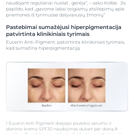
naudojant reguliariai nuolat , gerėja“, – sako Kolbe. Jis
papildo, kad „gavome labai teigiamų atsiliepimų apie
priemones iš tyrimuose dalyvavusių žmonių“.
Pastebimai sumažėjusi hiperpigmentacija
patvirtinta klinikiniais tyrimais
Eucerin Anti-Pigment: patvirtinta klinikiniais tyrimais,
kad sumažina hiperpigmentaciją
1 Eucerin Anti Pigment dvejopo poveikio serumo ir
dieninio kremo SPF30 naudojimas dukart per dieną 8