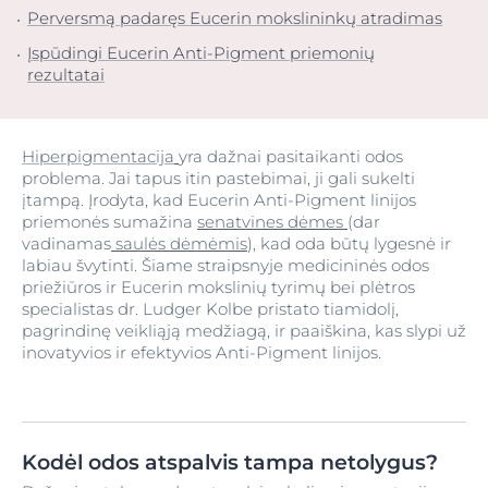
Perversmą padaręs Eucerin mokslininkų atradimas
Įspūdingi Eucerin Anti-Pigment priemonių
rezultatai
Hiperpigmentacija
yra dažnai pasitaikanti odos
problema. Jai tapus itin pastebimai, ji gali sukelti
įtampą. Įrodyta, kad Eucerin Anti-Pigment linijos
priemonės sumažina
senatvines dėmes
(dar
vadinamas
saulės dėmėmis
), kad oda būtų lygesnė ir
labiau švytinti. Šiame straipsnyje medicininės odos
priežiūros ir Eucerin mokslinių tyrimų bei plėtros
specialistas dr. Ludger Kolbe pristato tiamidolį,
pagrindinę veikliąją medžiagą, ir paaiškina, kas slypi už
inovatyvios ir efektyvios Anti-Pigment linijos.
Kodėl odos atspalvis tampa netolygus?