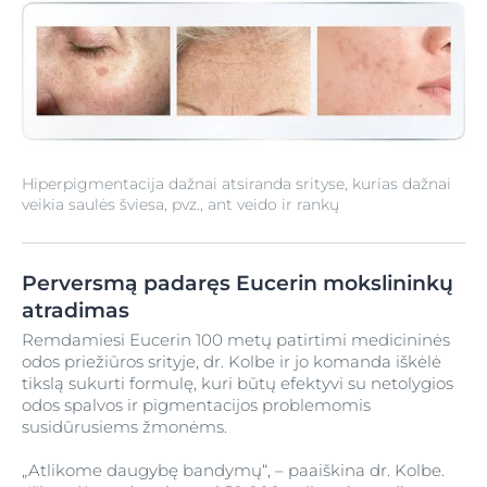
Hiperpigmentacija dažnai atsiranda srityse, kurias dažnai
veikia saulės šviesa, pvz., ant veido ir rankų
Perversmą padaręs Eucerin mokslininkų
atradimas
Remdamiesi Eucerin 100 metų patirtimi medicininės
odos priežiūros srityje, dr. Kolbe ir jo komanda iškėlė
tikslą sukurti formulę, kuri būtų efektyvi su netolygios
odos spalvos ir pigmentacijos problemomis
susidūrusiems žmonėms.
„Atlikome daugybę bandymų“, – paaiškina dr. Kolbe.