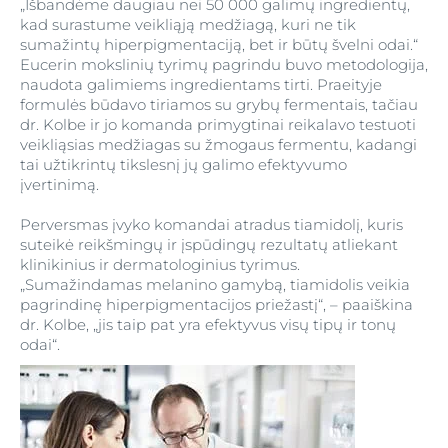
„Išbandėme daugiau nei 50 000 galimų ingredientų,
kad surastume veikliąją medžiagą, kuri ne tik
sumažintų hiperpigmentaciją, bet ir būtų švelni odai.“
Eucerin mokslinių tyrimų pagrindu buvo metodologija,
naudota galimiems ingredientams tirti. Praeityje
formulės būdavo tiriamos su grybų fermentais, tačiau
dr. Kolbe ir jo komanda primygtinai reikalavo testuoti
veikliąsias medžiagas su žmogaus fermentu, kadangi
tai užtikrintų tikslesnį jų galimo efektyvumo
įvertinimą.
Perversmas įvyko komandai atradus tiamidolį, kuris
suteikė reikšmingų ir įspūdingų rezultatų atliekant
klinikinius ir dermatologinius tyrimus.
„Sumažindamas melanino gamybą, tiamidolis veikia
pagrindinę hiperpigmentacijos priežastį“, – paaiškina
dr. Kolbe, „jis taip pat yra efektyvus visų tipų ir tonų
odai“.