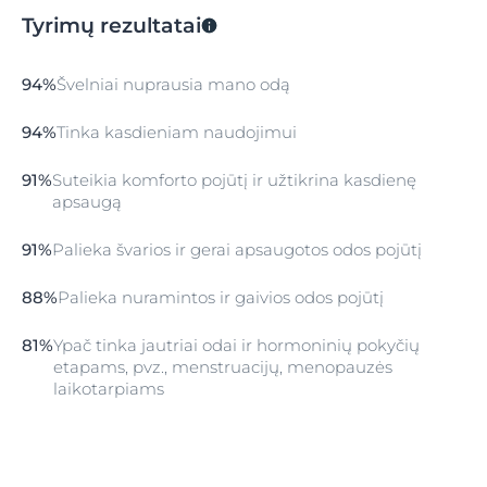
Tyrimų rezultatai
94%
Švelniai nuprausia mano odą
94%
Tinka kasdieniam naudojimui
91%
Suteikia komforto pojūtį ir užtikrina kasdienę
apsaugą
91%
Palieka švarios ir gerai apsaugotos odos pojūtį
88%
Palieka nuramintos ir gaivios odos pojūtį
81%
Ypač tinka jautriai odai ir hormoninių pokyčių
etapams, pvz., menstruacijų, menopauzės
laikotarpiams