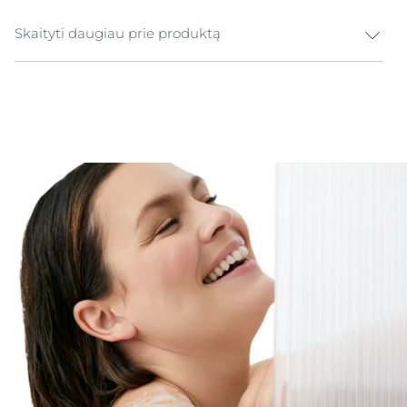
Skaityti daugiau prie produktą
Intymios higienos prausiklis jautriai odai Intymiai zonai
reikia ypač švelnių prausimosi priemonių. Eucerin
Intim Protect sudėtyje yra pieno rūgšties, kurios
natūraliai yra ir intymiojoje zonoje. Prausiklis palaiko
natūralią makšties mikroflorą, tuo pačiu padėdamas
nuraminti sudirgimus. Formulėje yra bisabololio,
žinomo dėl savo uždegimą malšinančių savybių. Intim
Protect prausiklis nuramina ir padeda apsisaugoti nuo
sudirgimo.