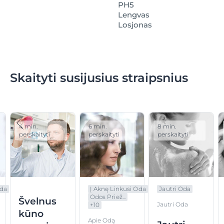
PH5
Lengvas
Losjonas
Skaityti susijusius straipsnius
4 min.
6 min.
8 min.
perskaityti
perskaityti
perskaityti
Oda
Į Aknę Linkusi Oda
Jautri Oda
Odos Priež...
Švelnus
Jautri Oda
+
10
kūno
Apie Odą