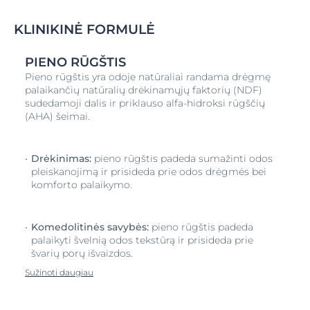
KLINIKINĖ FORMULĖ
PIENO RŪGŠTIS
Pieno rūgštis yra odoje natūraliai randama drėgmę
palaikančių natūralių drėkinamųjų faktorių (NDF)
sudedamoji dalis ir priklauso alfa-hidroksi rūgščių
(AHA) šeimai.
Drėkinimas:
pieno rūgštis padeda sumažinti odos
pleiskanojimą ir prisideda prie odos drėgmės bei
komforto palaikymo.
Komedolitinės savybės:
pieno rūgštis padeda
palaikyti švelnią odos tekstūrą ir prisideda prie
švarių porų išvaizdos.
Sužinoti daugiau