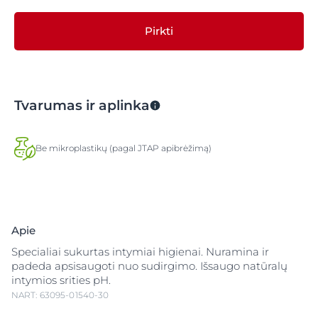
Pirkti
Tvarumas ir aplinka
Be mikroplastikų (pagal JTAP apibrėžimą)
Apie
Specialiai sukurtas intymiai higienai. Nuramina ir
padeda apsisaugoti nuo sudirgimo. Išsaugo natūralų
intymios srities pH.
NART: 63095-01540-30