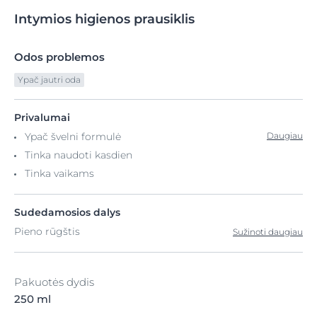
Intymios
higienos
prausiklis
Odos problemos
Ypač jautri oda
Privalumai
Ypač švelni formulė
Daugiau
Tinka naudoti kasdien
Tinka vaikams
Sudedamosios dalys
Pieno rūgštis
Sužinoti daugiau
Pakuotės dydis
250 ml