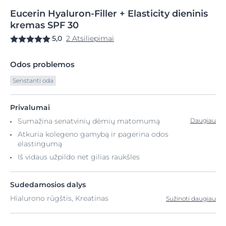
Eucerin
Hyaluron-Filler
+ Elasticity dieninis
kremas SPF 30
5,0
2 Atsiliepimai
Odos problemos
Senstanti oda
Privalumai
Sumažina senatvinių dėmių matomumą
Daugiau
Atkuria kolegeno gamybą ir pagerina odos
elastingumą
Iš vidaus užpildo net gilias raukšles
Sudedamosios dalys
Hialurono rūgštis, Kreatinas
Sužinoti daugiau