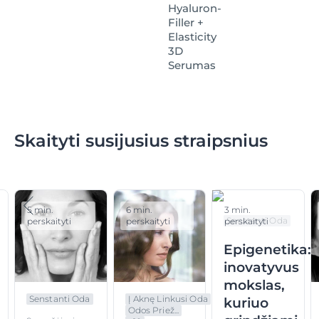
Hyaluron-
Filler +
Elasticity
3D
Serumas
Skaityti susijusius straipsnius
5 min.
6 min.
3 min.
Senstanti Oda
perskaityti
perskaityti
perskaityti
Epigenetika:
inovatyvus
mokslas,
Senstanti Oda
Į Aknę Linkusi Oda
kuriuo
Odos Priež...