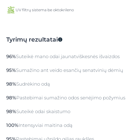
UV filtrų sistema be oktokrileno
Tyrimų rezultatai
96%
Suteikė mano odai jaunatviškesnės išvaizdos
95%
Sumažino ant veido esančių senatvinių dėmių
98%
Sudrėkino odą
98%
Pastebimai sumažino odos senėjimo požymius
98%
Suteikė odai skaistumo
100%
Intensyviai maitina odą
95%
Pastebimai užpildo gilias raukšles