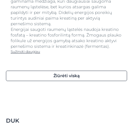
gaminama medžiaga, kuri daugiausiai saugoma
raumenų ląstelėse, bet kurios atsargas galima
papildyti ir per mitybą. Didelių energijos poreikių
turintys audiniai paima kreatiną per aktyvią
pernešimo sistemą.
Energijai saugoti raumenų ląstelės naudoja kreatino
fosfatą – kreatino fosforilintą formą. Žmogaus plauko
folikule už energijos gamybą atsako kreatino aktyvi
pernešimo sistema ir kreatinkinazė (fermentas).
Sužinoti daugiau
Žiūrėti viską
DUK