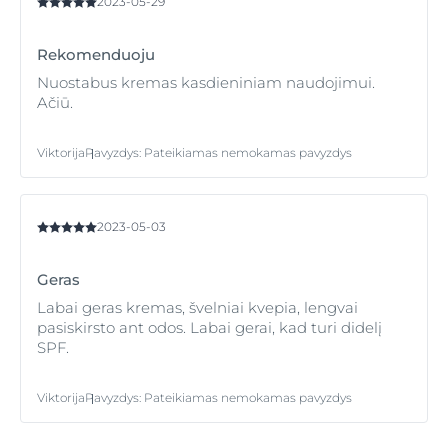
2023-05-29
stangrumo stoka, išbandykite Eucerin Hyaluron-Filler +
suteikia putlumo.
Volume-Lift priemones, kurios užpildo raukšles ir
atkuria veido kontūrus.
Rekomenduoju
Nuostabus kremas kasdieniniam naudojimui.
Ačiū.
Viktorija
Pavyzdys
:
Pateikiamas nemokamas pavyzdys
2023-05-03
Geras
Labai geras kremas, švelniai kvepia, lengvai
pasiskirsto ant odos. Labai gerai, kad turi didelį
SPF.
Viktorija
Pavyzdys
:
Pateikiamas nemokamas pavyzdys