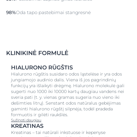
98%
Oda tapo pastebimai stangresnė
KLINIKINĖ FORMULĖ
HIALURONO RŪGŠTIS
Hialurono rūgštis susidaro odos ląstelėse ir yra odos
jungiamojo audinio dalis. Viena iš jos pagrindinių
funkcijų yra išlaikyti drėgmę. Hialurono molekulė gali
sugerti nuo 1000 iki 10000 kartų daugiau vandens nei
sveria pati (t. y. vienas gramas sugeria nuo vieno iki
dešimties litrų). Senstant odos natūralus gebėjimas
gaminti hialurono rūgštį silpnėja, todėl pradeda
formuotis ir gilėti raukšlės.
Sužinoti daugiau
KREATINAS
Kreatinas – tai natūrali inkstuose ir kepenyse