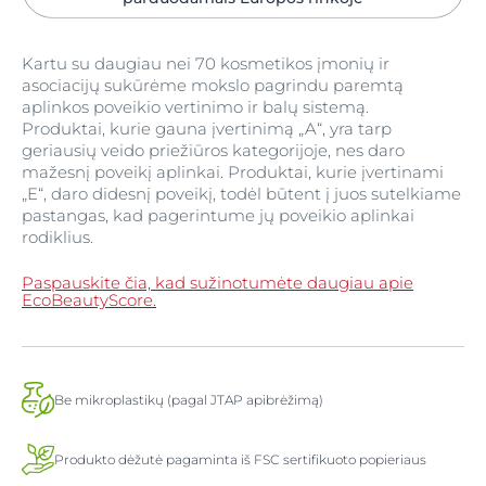
Kartu su daugiau nei 70 kosmetikos įmonių ir
asociacijų sukūrėme mokslo pagrindu paremtą
aplinkos poveikio vertinimo ir balų sistemą.
Produktai, kurie gauna įvertinimą „A“, yra tarp
geriausių veido priežiūros kategorijoje, nes daro
mažesnį poveikį aplinkai. Produktai, kurie įvertinami
„E“, daro didesnį poveikį, todėl būtent į juos sutelkiame
pastangas, kad pagerintume jų poveikio aplinkai
rodiklius.
Paspauskite čia, kad sužinotumėte daugiau apie
EcoBeautyScore.
Be mikroplastikų (pagal JTAP apibrėžimą)
Produkto dėžutė pagaminta iš FSC sertifikuoto popieriaus