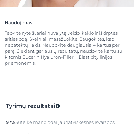
Naudojimas
Tepkite ryte švariai nuvalytą veido, kaklo ir iškirptės
srities odą. Švelniai įmasažuokite. Saugokitės, kad
nepatektų į akis. Naudokite daugiausia 4 kartus per
parą. Siekiant geriausių rezultatų, naudokite kartu su
kitomis Eucerin Hyaluron-Filler + Elasticity linijos
priemonėmis.
Tyrimų rezultatai
97%
Suteikė mano odai jaunatviškesnės išvaizdos