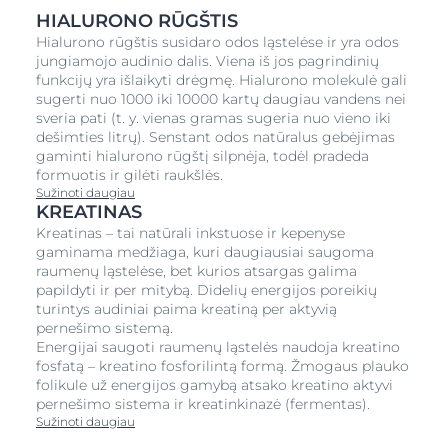
HIALURONO RŪGŠTIS
Hialurono rūgštis susidaro odos ląstelėse ir yra odos
jungiamojo audinio dalis. Viena iš jos pagrindinių
funkcijų yra išlaikyti drėgmę. Hialurono molekulė gali
sugerti nuo 1000 iki 10000 kartų daugiau vandens nei
sveria pati (t. y. vienas gramas sugeria nuo vieno iki
dešimties litrų). Senstant odos natūralus gebėjimas
gaminti hialurono rūgštį silpnėja, todėl pradeda
formuotis ir gilėti raukšlės.
Sužinoti daugiau
KREATINAS
Kreatinas – tai natūrali inkstuose ir kepenyse
gaminama medžiaga, kuri daugiausiai saugoma
raumenų ląstelėse, bet kurios atsargas galima
papildyti ir per mitybą. Didelių energijos poreikių
turintys audiniai paima kreatiną per aktyvią
pernešimo sistemą.
Energijai saugoti raumenų ląstelės naudoja kreatino
fosfatą – kreatino fosforilintą formą. Žmogaus plauko
folikule už energijos gamybą atsako kreatino aktyvi
pernešimo sistema ir kreatinkinazė (fermentas).
Sužinoti daugiau