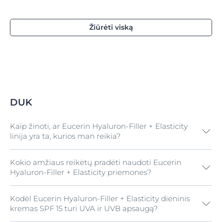
Žiūrėti viską
DUK
Kaip žinoti, ar Eucerin Hyaluron-Filler + Elasticity
linija yra ta, kurios man reikia?
Kokio amžiaus reikėtų pradėti naudoti Eucerin
Eucerin Hyaluron-Filler + Elasticity linijos priemonės
Hyaluron-Filler + Elasticity priemones?
yra specialiai sukurtos brandžiai odai ir yra skirtos
tiems, kuriuos vargina senatvinės dėmės, gilios
raukšlės ir elastingumo stoka
. Mūsų oda skiriasi, todėl
Kodėl Eucerin Hyaluron-Filler + Elasticity dieninis
Kiekvieno žmogaus oda yra savita, todėl vieno,
ir senstame skirtingai – priklausomai nuo genetikos ir
kremas SPF 15 turi UVA ir UVB apsaugą?
visiems tinkamo atsakymo nėra. Tai priklauso nuo
gyvenimo būdo, tačiau minėtos odos problemos
daugybės vidinių (pvz., genetikos) ir išorinių (pvz.,