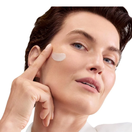
Unikali formulė kovoja su odos senėjimu keliais
aspektais. Naujoviškas didelės ir mažos molekulinės
masės hialurono rūgščių derinys pastebimai užpildo
gilias raukšles. Naujasis kolageno-elastingo
kompleksas, galingas arktiino ir kreatino derinys,
skatina kolageno gamybą ir pagerina odos
elastingumą. Eucerin patentuota veiklioji medžiaga
Thiamidol
sumažina senatvinių dėmių. Oda atrodo
jauniau, tampa lygesnė ir labiau švytinti. Dieninis
kremas taip pat papildytas SPF 15 ir UVA filtrais,
papildomai saugančiais nuo UV spindulių sukeliamo
ankstyvo odos senėjimo ir raukšlių gilėjimo.