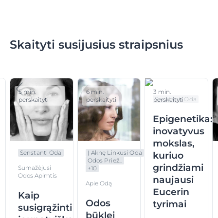
Skaityti susijusius straipsnius
5 min.
6 min.
3 min.
Senstanti Oda
perskaityti
perskaityti
perskaityti
Epigenetika:
inovatyvus
mokslas,
Senstanti Oda
Į Aknę Linkusi Oda
kuriuo
Odos Priež...
grindžiami
Sumažėjusi
+
10
Odos Apimtis
naujausi
Apie Odą
Eucerin
Kaip
Odos
tyrimai
susigrąžinti
būklei