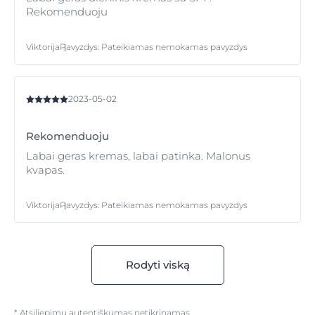
Rekomenduoju
Viktorija
Pavyzdys
:
Pateikiamas nemokamas pavyzdys
2023-05-02
Rekomenduoju
Labai geras kremas, labai patinka. Malonus
kvapas.
Viktorija
Pavyzdys
:
Pateikiamas nemokamas pavyzdys
Rodyti viską
* Atsiliepimų autentiškumas netikrinamas.