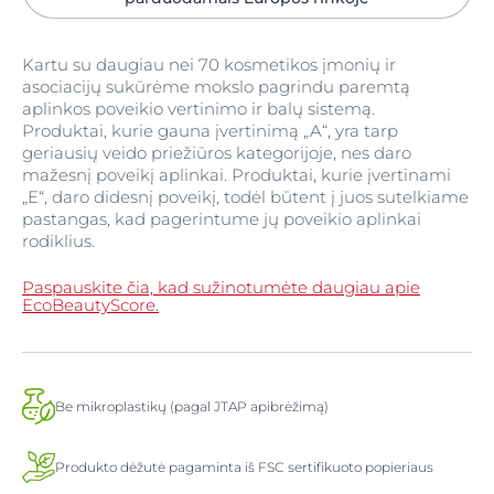
Kartu su daugiau nei 70 kosmetikos įmonių ir
asociacijų sukūrėme mokslo pagrindu paremtą
aplinkos poveikio vertinimo ir balų sistemą.
Produktai, kurie gauna įvertinimą „A“, yra tarp
geriausių veido priežiūros kategorijoje, nes daro
mažesnį poveikį aplinkai. Produktai, kurie įvertinami
„E“, daro didesnį poveikį, todėl būtent į juos sutelkiame
pastangas, kad pagerintume jų poveikio aplinkai
rodiklius.
Paspauskite čia, kad sužinotumėte daugiau apie
EcoBeautyScore.
Be mikroplastikų (pagal JTAP apibrėžimą)
Produkto dėžutė pagaminta iš FSC sertifikuoto popieriaus