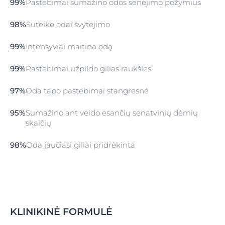
99%
Pastebimai sumažino odos senėjimo požymius
98%
Suteikė odai švytėjimo
99%
Intensyviai maitina odą
99%
Pastebimai užpildo gilias raukšles
97%
Oda tapo pastebimai stangresnė
95%
Sumažino ant veido esančių senatvinių dėmių
skaičių
98%
Oda jaučiasi giliai pridrėkinta
KLINIKINĖ FORMULĖ