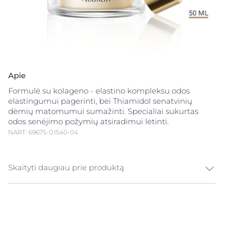
Apie
Formulė su kolageno - elastino kompleksu odos
elastingumui pagerinti, bei Thiamidol senatvinių
dėmių matomumui sumažinti. Specialiai sukurtas
odos senėjimo požymių atsiradimui lėtinti.
NART: 69675-01540-04
Skaityti daugiau prie produktą
Dieninis kremas brandžiai odai Eucerin Hyaluron-Filler
+ Elasticity dieninis kremas SPF 15 yra brandžiai odai
skirta priemonė, užpildanti gilias raukšles, pagerinanti
odos elastingumą ir koreguojanti senatvines dėmes.