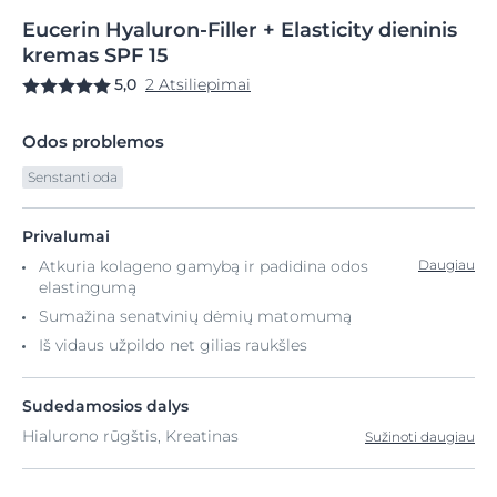
Eucerin
Hyaluron-Filler
+ Elasticity dieninis
kremas SPF 15
5,0
2 Atsiliepimai
Odos problemos
Senstanti oda
Privalumai
Atkuria kolageno gamybą ir padidina odos
Daugiau
elastingumą
Sumažina senatvinių dėmių matomumą
Iš vidaus užpildo net gilias raukšles
Sudedamosios dalys
Hialurono rūgštis, Kreatinas
Sužinoti daugiau