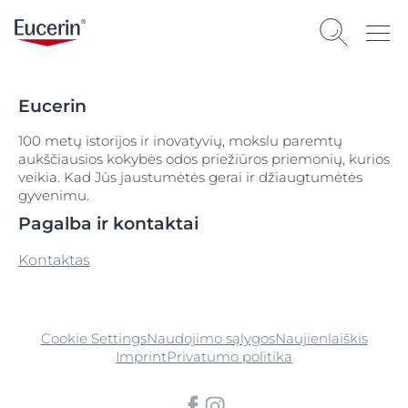
Eucerin
100 metų istorijos ir inovatyvių, mokslu paremtų
aukščiausios kokybės odos priežiūros priemonių, kurios
veikia. Kad Jūs jaustumėtės gerai ir džiaugtumėtės
gyvenimu.
Pagalba ir kontaktai
Kontaktas
Cookie Settings
Naudojimo sąlygos
Naujienlaiškis
Imprint
Privatumo politika