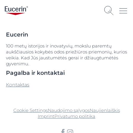
Eucerin
100 metų istorijos ir inovatyvių, mokslu paremtų
aukščiausios kokybės odos priežiūros priemonių, kurios
veikia. Kad Jūs jaustumėtės gerai ir džiaugtumėtės
gyvenimu.
Pagalba ir kontaktai
Kontaktas
Cookie Settings
Naudojimo sąlygos
Naujienlaiškis
Imprint
Privatumo politika