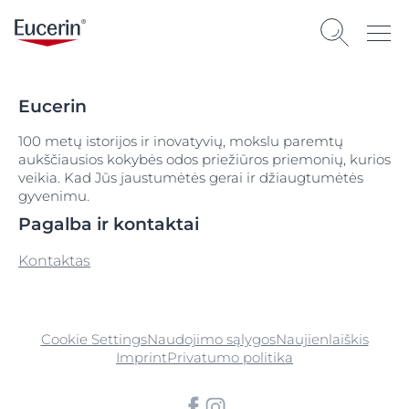
Eucerin
100 metų istorijos ir inovatyvių, mokslu paremtų
aukščiausios kokybės odos priežiūros priemonių, kurios
veikia. Kad Jūs jaustumėtės gerai ir džiaugtumėtės
gyvenimu.
Pagalba ir kontaktai
Kontaktas
Cookie Settings
Naudojimo sąlygos
Naujienlaiškis
Imprint
Privatumo politika