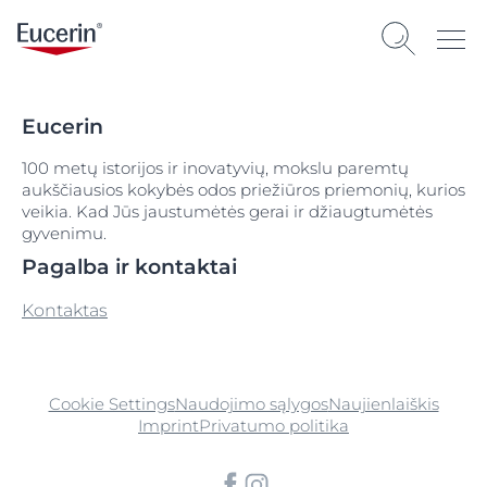
Eucerin
100 metų istorijos ir inovatyvių, mokslu paremtų
aukščiausios kokybės odos priežiūros priemonių, kurios
veikia. Kad Jūs jaustumėtės gerai ir džiaugtumėtės
gyvenimu.
Pagalba ir kontaktai
Kontaktas
Cookie Settings
Naudojimo sąlygos
Naujienlaiškis
Imprint
Privatumo politika