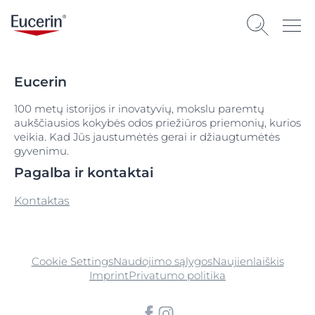
Eucerin
100 metų istorijos ir inovatyvių, mokslu paremtų
aukščiausios kokybės odos priežiūros priemonių, kurios
veikia. Kad Jūs jaustumėtės gerai ir džiaugtumėtės
gyvenimu.
Pagalba ir kontaktai
Kontaktas
Cookie Settings
Naudojimo sąlygos
Naujienlaiškis
Imprint
Privatumo politika