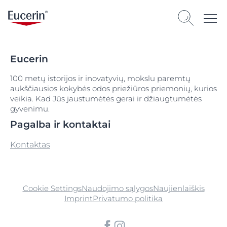
Eucerin
100 metų istorijos ir inovatyvių, mokslu paremtų
aukščiausios kokybės odos priežiūros priemonių, kurios
veikia. Kad Jūs jaustumėtės gerai ir džiaugtumėtės
gyvenimu.
Pagalba ir kontaktai
Kontaktas
Cookie Settings
Naudojimo sąlygos
Naujienlaiškis
Imprint
Privatumo politika