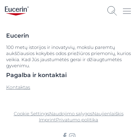
Eucerin
100 metų istorijos ir inovatyvių, mokslu paremtų
aukščiausios kokybės odos priežiūros priemonių, kurios
veikia. Kad Jūs jaustumėtės gerai ir džiaugtumėtės
gyvenimu.
Pagalba ir kontaktai
Kontaktas
Cookie Settings
Naudojimo sąlygos
Naujienlaiškis
Imprint
Privatumo politika