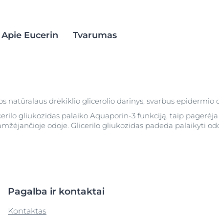
Apie Eucerin
Tvarumas
oda
Anti-Pigment
dos natūralaus drėkiklio glicerolio darinys, svarbus epidermio
a po deginimosi
ž mokslo
AtopiControl
ios priemonės
cerilo gliukozidas palaiko Aquaporin-3 funkciją, taip pagerė
Dezodorantai ir
mžėjančioje odoje. Glicerilo gliukozidas padeda palaikyti o
Sausa oda
Senstanti oda
antitranspirantai
atitas
Raukšlės ir smulkios raukšlelės
DermatoClean
s lūpos
Hyaluron-Filler +3x Effect dieninis kremas SPF 15 sa
DermoCapillaire
 oda
50 ml
DermoPure Clinical
5.0
1 Atsiliepimai
Pagalba ir kontaktai
Eucerin Aquaphor
Pirkti
Kontaktas
Hyaluron purškiamoji migla