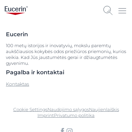
Eucerin
100 metų istorijos ir inovatyvių, mokslu paremtų
aukščiausios kokybės odos priežiūros priemonių, kurios
veikia. Kad Jūs jaustumėtės gerai ir džiaugtumėtės
gyvenimu.
Pagalba ir kontaktai
Kontaktas
Cookie Settings
Naudojimo sąlygos
Naujienlaiškis
Imprint
Privatumo politika