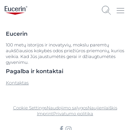
Eucerin
100 metų istorijos ir inovatyvių, mokslu paremtų
aukščiausios kokybės odos priežiūros priemonių, kurios
veikia. Kad Jūs jaustumėtės gerai ir džiaugtumėtės
gyvenimu.
Pagalba ir kontaktai
Kontaktas
Cookie Settings
Naudojimo sąlygos
Naujienlaiškis
Imprint
Privatumo politika