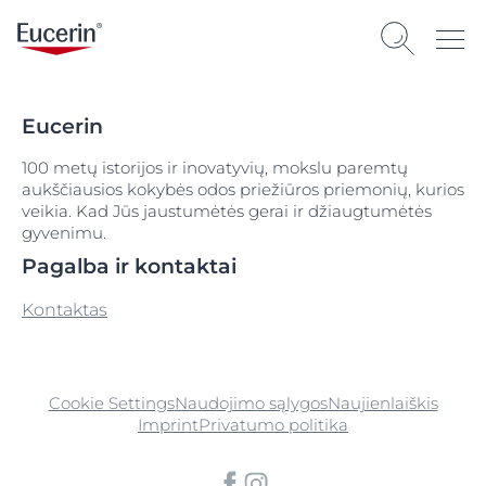
Eucerin
100 metų istorijos ir inovatyvių, mokslu paremtų
aukščiausios kokybės odos priežiūros priemonių, kurios
veikia. Kad Jūs jaustumėtės gerai ir džiaugtumėtės
gyvenimu.
Pagalba ir kontaktai
Kontaktas
Cookie Settings
Naudojimo sąlygos
Naujienlaiškis
Imprint
Privatumo politika