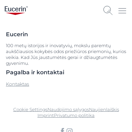
Eucerin
100 metų istorijos ir inovatyvių, mokslu paremtų
aukščiausios kokybės odos priežiūros priemonių, kurios
veikia. Kad Jūs jaustumėtės gerai ir džiaugtumėtės
gyvenimu.
Pagalba ir kontaktai
Kontaktas
Cookie Settings
Naudojimo sąlygos
Naujienlaiškis
Imprint
Privatumo politika