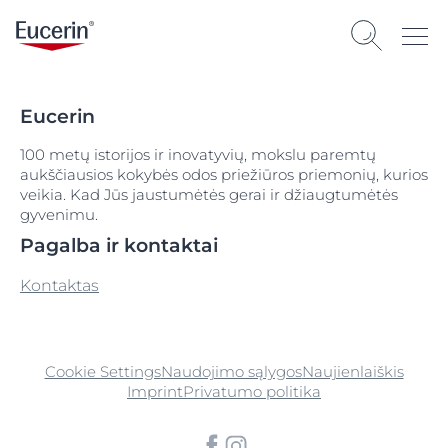
Eucerin
100 metų istorijos ir inovatyvių, mokslu paremtų
aukščiausios kokybės odos priežiūros priemonių, kurios
veikia. Kad Jūs jaustumėtės gerai ir džiaugtumėtės
gyvenimu.
Pagalba ir kontaktai
Kontaktas
Cookie Settings
Naudojimo sąlygos
Naujienlaiškis
Imprint
Privatumo politika