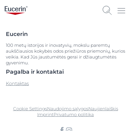
Eucerin
100 metų istorijos ir inovatyvių, mokslu paremtų
aukščiausios kokybės odos priežiūros priemonių, kurios
veikia. Kad Jūs jaustumėtės gerai ir džiaugtumėtės
gyvenimu.
Pagalba ir kontaktai
Kontaktas
Cookie Settings
Naudojimo sąlygos
Naujienlaiškis
Imprint
Privatumo politika