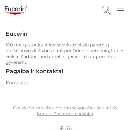
Eucerin
100 metų istorijos ir inovatyvių, mokslu paremtų
aukščiausios kokybės odos priežiūros priemonių, kurios
veikia. Kad Jūs jaustumėtės gerai ir džiaugtumėtės
gyvenimu.
Pagalba ir kontaktai
Kontaktas
Cookie Settings
Naudojimo sąlygos
Naujienlaiškis
Imprint
Privatumo politika