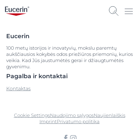
Eucerin
100 metų istorijos ir inovatyvių, mokslu paremtų
aukščiausios kokybės odos priežiūros priemonių, kurios
veikia. Kad Jūs jaustumėtės gerai ir džiaugtumėtės
gyvenimu.
Pagalba ir kontaktai
Kontaktas
Cookie Settings
Naudojimo sąlygos
Naujienlaiškis
Imprint
Privatumo politika