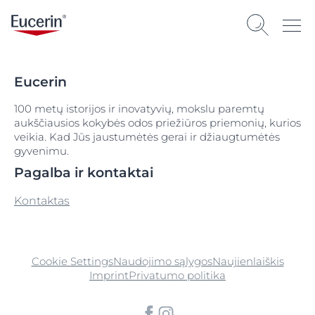
Eucerin
100 metų istorijos ir inovatyvių, mokslu paremtų
aukščiausios kokybės odos priežiūros priemonių, kurios
veikia. Kad Jūs jaustumėtės gerai ir džiaugtumėtės
gyvenimu.
Pagalba ir kontaktai
Kontaktas
Cookie Settings
Naudojimo sąlygos
Naujienlaiškis
Imprint
Privatumo politika