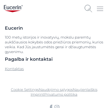
Eucerin
100 metų istorijos ir inovatyvių, mokslu paremtų
aukščiausios kokybės odos priežiūros priemonių, kurios
veikia. Kad Jūs jaustumėtės gerai ir džiaugtumėtės
gyvenimu.
Pagalba ir kontaktai
Kontaktas
Cookie Settings
Naudojimo sąlygos
Naujienlaiškis
Imprint
Privatumo politika