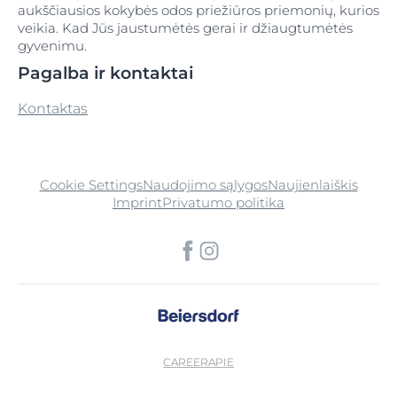
aukščiausios kokybės odos priežiūros priemonių, kurios
veikia. Kad Jūs jaustumėtės gerai ir džiaugtumėtės
gyvenimu.
Pagalba ir kontaktai
Kontaktas
Cookie Settings
Naudojimo sąlygos
Naujienlaiškis
Imprint
Privatumo politika
CAREER
APIE